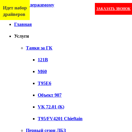
Перейти к содержимому
Идет набор
ЗАКАЗАТЬ ЗВОНОК
Меню
драйверов
Главная
Услуги
Танки за ГК
121B
M60
T95E6
Объект 907
VK 72.01 (K)
T95/FV4201 Chieftain
Первый сезон ЛБЗ