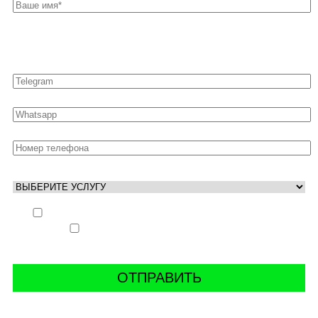
Оставьте свои контакты для быстрой связи
Выполнить заказ вне очереди (+ 25% к стоимости
заказа)
Аккаунт свободен только ночью (+ 40% к
стоимости заказа)