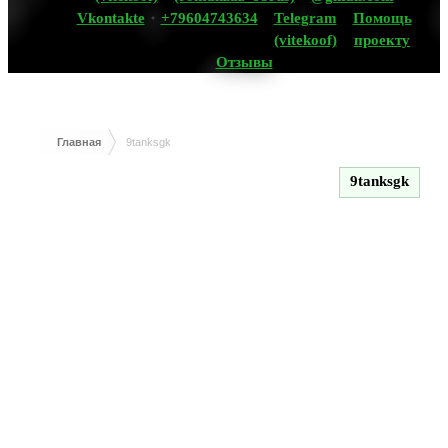
Vkontakte
+79604743634
Telegram
Помощь
(vitekoof)
проекту
Отзывы
Главная
9tanksgk
9tanksgk