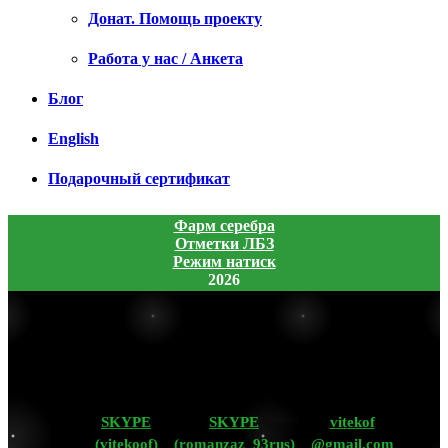
Донат. Помощь проекту
Работа у нас / Анкета
Блог
English
Подарочный сертификат
Фарм серебра
Отметки ЛБЗ
Режим натиск
2026
SKYPE
SKYPE
vitekof
(vitekoof)
(romanzaz_93rus)
@gmail.com