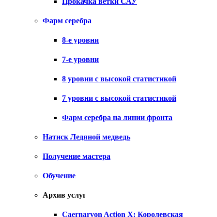
Прокачка ветки САУ
Фарм серебра
8-е уровни
7-е уровни
8 уровни с высокой статистикой
7 уровни с высокой статистикой
Фарм серебра на линии фронта
Натиск Ледяной медведь
Получение мастера
Обучение
Архив услуг
Caernarvon Action X: Королевская