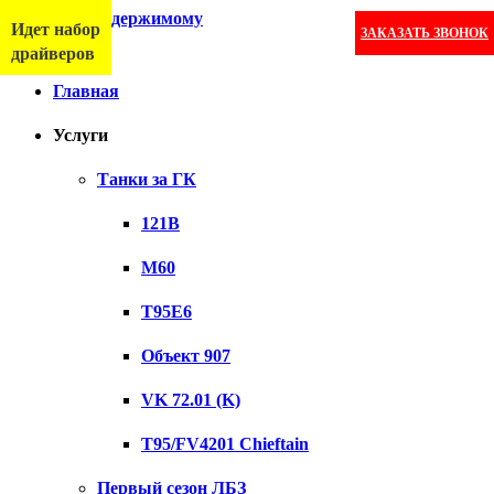
Перейти к содержимому
Идет набор
ЗАКАЗАТЬ ЗВОНОК
Меню
драйверов
Главная
Услуги
Танки за ГК
121B
M60
T95E6
Объект 907
VK 72.01 (K)
T95/FV4201 Chieftain
Первый сезон ЛБЗ