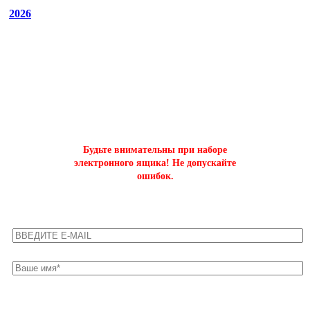
2026
ОФОРМИТЬ БЫСТРЫЙ ЗАКАЗ
на буст аккаунтов world of tanks
Будьте внимательны при наборе
электронного ящика! Не допускайте
ошибок.
Оставьте свои контакты для быстрой связи