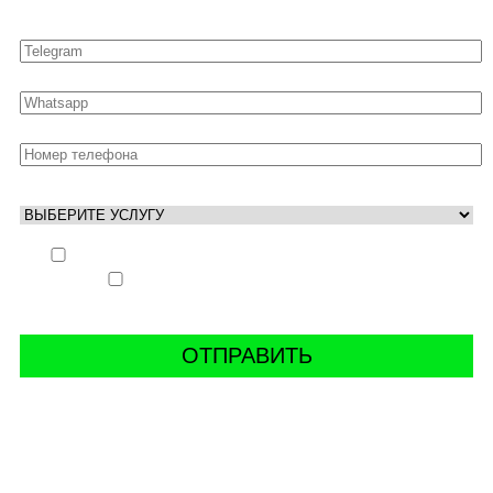
Выполнить заказ вне очереди (+ 25% к стоимости
заказа)
Аккаунт свободен только ночью (+ 40% к
стоимости заказа)
СВЯЖИТЬ С НАМИ В СОЦСЕТЯХ