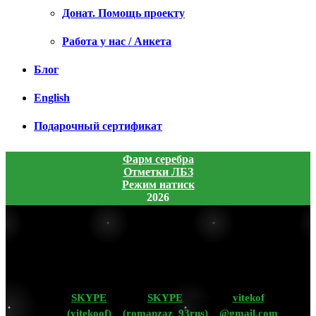
Донат. Помощь проекту
Работа у нас / Анкета
Блог
English
Подарочный сертификат
Фарм серебра
Отметки ЛБЗ
Режим натиск
2026
SKYPE
SKYPE
vitekof
(vitekoof)
(romanzaz_93rus)
@gmail.com