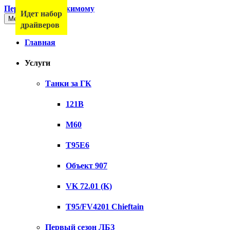
Перейти к содержимому
Идет набор
Меню
драйверов
Главная
Услуги
Танки за ГК
121B
M60
T95E6
Объект 907
VK 72.01 (K)
T95/FV4201 Chieftain
Первый сезон ЛБЗ