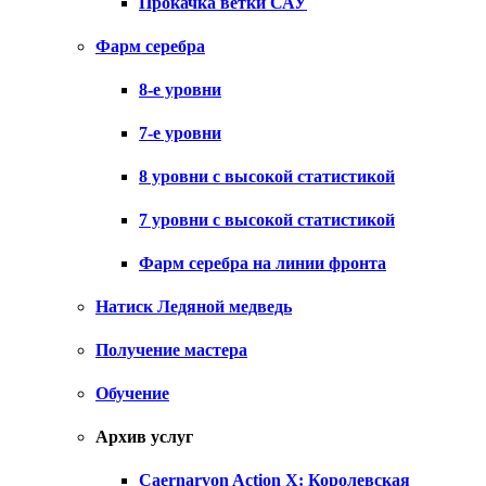
Прокачка ветки САУ
Фарм серебра
8-е уровни
7-е уровни
8 уровни с высокой статистикой
7 уровни с высокой статистикой
Фарм серебра на линии фронта
Натиск Ледяной медведь
Получение мастера
Обучение
Архив услуг
Caernarvon Action X: Королевская