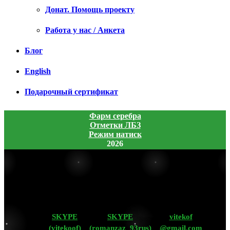
Донат. Помощь проекту
Работа у нас / Анкета
Блог
English
Подарочный сертификат
Фарм серебра
Отметки ЛБЗ
Режим натиск
2026
SKYPE
SKYPE
vitekof
(vitekoof)
(romanzaz_93rus)
@gmail.com