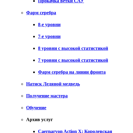
Прокачка ветки САУ
Фарм серебра
8-е уровни
7-е уровни
8 уровни с высокой статистикой
7 уровни с высокой статистикой
Фарм серебра на линии фронта
Натиск Ледяной медведь
Получение мастера
Обучение
Архив услуг
Caernarvon Action X: Королевская