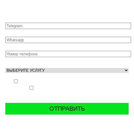
Оставьте свои контакты для быстрой связи
Выполнить заказ вне очереди (+ 25% к стоимости
заказа)
Аккаунт свободен только ночью (+ 40% к
стоимости заказа)
СВЯЖИТЬ С НАМИ В СОЦСЕТЯХ