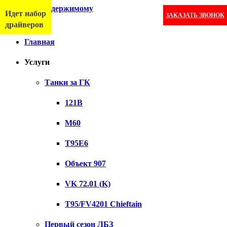
Перейти к содержимому
Идет набор
ЗАКАЗАТЬ ЗВОНОК
Меню
драйверов
Главная
Услуги
Танки за ГК
121B
M60
T95E6
Объект 907
VK 72.01 (K)
T95/FV4201 Chieftain
Первый сезон ЛБЗ