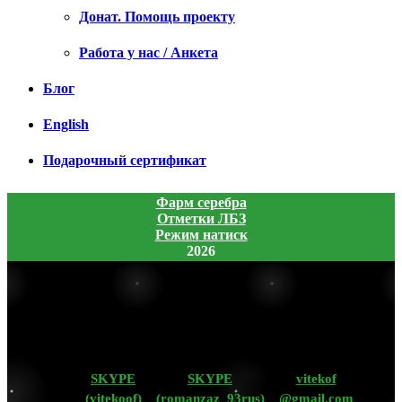
Донат. Помощь проекту
Работа у нас / Анкета
Блог
English
Подарочный сертификат
Фарм серебра
Отметки ЛБЗ
Режим натиск
2026
SKYPE
SKYPE
vitekof
(vitekoof)
(romanzaz_93rus)
@gmail.com