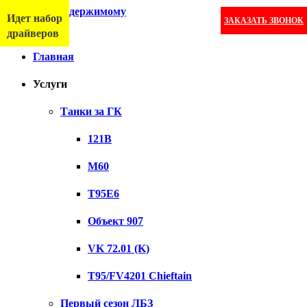
Перейти к содержимому
Идет набор
ЗАКАЗАТЬ ЗВОНОК
Меню
драйверов
Главная
Услуги
Танки за ГК
121B
M60
T95E6
Объект 907
VK 72.01 (K)
T95/FV4201 Chieftain
Первый сезон ЛБЗ