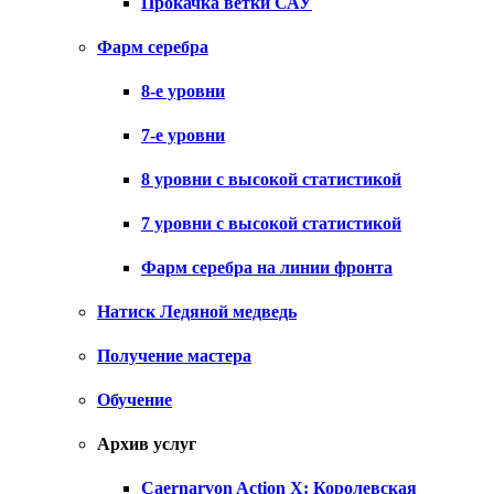
Прокачка ветки САУ
Фарм серебра
8-е уровни
7-е уровни
8 уровни с высокой статистикой
7 уровни с высокой статистикой
Фарм серебра на линии фронта
Натиск Ледяной медведь
Получение мастера
Обучение
Архив услуг
Caernarvon Action X: Королевская