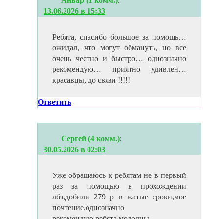
Анвар (1 комм.)
:
13.06.2026 в 15:33
Ребята, спасибо большое за помощь…
ожидал, что могут обмануть, но все
очень честно и быстро… однозначно
рекомендую… приятно удивлен…
красавцы, до связи !!!!!
Ответить
Сергей (4 комм.)
:
30.05.2026 в 02:03
Уже обращаюсь к ребятам не в первый
раз за помощью в прохождении
лбз,добили 279 р в жатые сроки,мое
почтение.однозначно
рекомендую,ребята молодцы