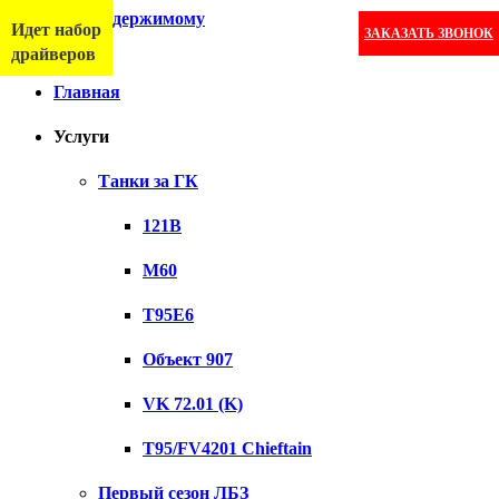
Перейти к содержимому
Идет набор
ЗАКАЗАТЬ ЗВОНОК
Меню
драйверов
Главная
Услуги
Танки за ГК
121B
M60
T95E6
Объект 907
VK 72.01 (K)
T95/FV4201 Chieftain
Первый сезон ЛБЗ