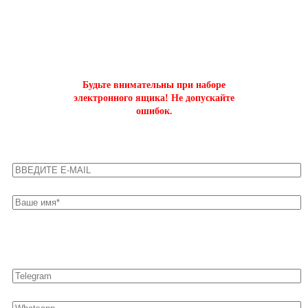
ОФОРМИТЬ БЫСТРЫЙ ЗАКАЗ
на буст аккаунтов world of tanks
Будьте внимательны при наборе
электронного ящика! Не допускайте
ошибок.
Оставьте свои контакты для быстрой связи