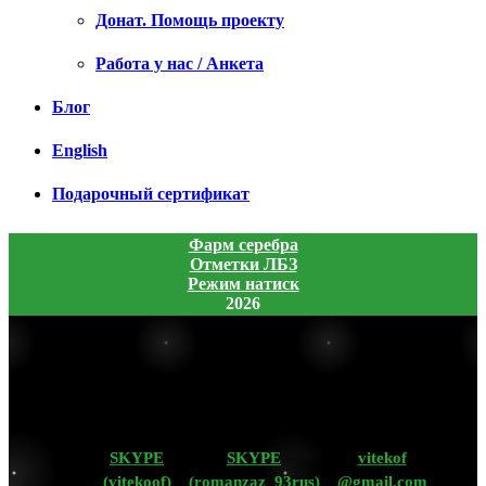
Донат. Помощь проекту
Работа у нас / Анкета
Блог
English
Подарочный сертификат
Фарм серебра
Отметки ЛБЗ
Режим натиск
2026
SKYPE
SKYPE
vitekof
(vitekoof)
(romanzaz_93rus)
@gmail.com