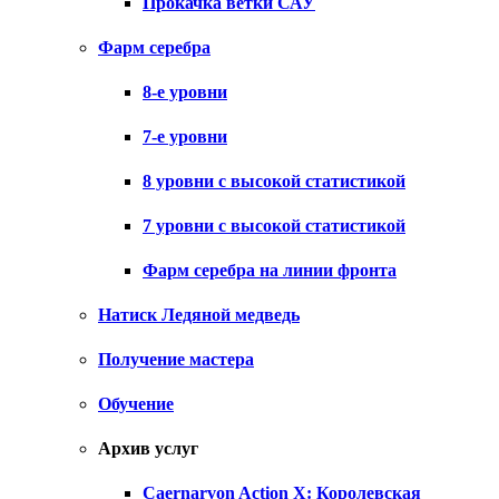
Прокачка ветки САУ
Фарм серебра
8-е уровни
7-е уровни
8 уровни с высокой статистикой
7 уровни с высокой статистикой
Фарм серебра на линии фронта
Натиск Ледяной медведь
Получение мастера
Обучение
Архив услуг
Caernarvon Action X: Королевская