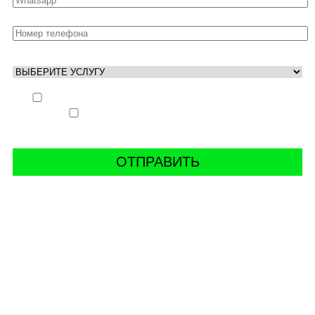
Выполнить заказ вне очереди (+ 25% к стоимости
заказа)
Аккаунт свободен только ночью (+ 40% к
стоимости заказа)
СВЯЖИТЬ С НАМИ В СОЦСЕТЯХ
буст аккаунтов world of tanks