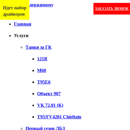
Перейти к содержимому
Идет набор
ЗАКАЗАТЬ ЗВОНОК
Меню
драйверов
Главная
Услуги
Танки за ГК
121B
M60
T95E6
Объект 907
VK 72.01 (K)
T95/FV4201 Chieftain
Первый сезон ЛБЗ