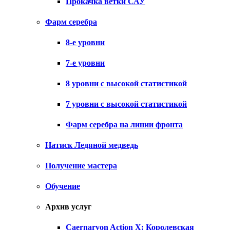
Прокачка ветки САУ
Фарм серебра
8-е уровни
7-е уровни
8 уровни с высокой статистикой
7 уровни с высокой статистикой
Фарм серебра на линии фронта
Натиск Ледяной медведь
Получение мастера
Обучение
Архив услуг
Caernarvon Action X: Королевская