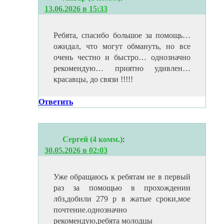
13.06.2026 в 15:33
Ребята, спасибо большое за помощь…
ожидал, что могут обмануть, но все
очень честно и быстро… однозначно
рекомендую… приятно удивлен…
красавцы, до связи !!!!!
Ответить
Сергей (4 комм.)
:
30.05.2026 в 02:03
Уже обращаюсь к ребятам не в первый
раз за помощью в прохождении
лбз,добили 279 р в жатые сроки,мое
почтение.однозначно
рекомендую,ребята молодцы