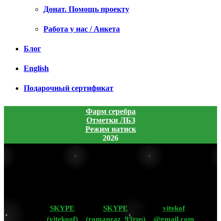
Донат. Помощь проекту
Работа у нас / Анкета
Блог
English
Подарочный сертификат
Фарм серебра
Отметки ЛБЗ
Режим натиск
2026
SKYPE
SKYPE
vitekof
(vitekoof)
(romanzaz_93rus)
@gmail.com