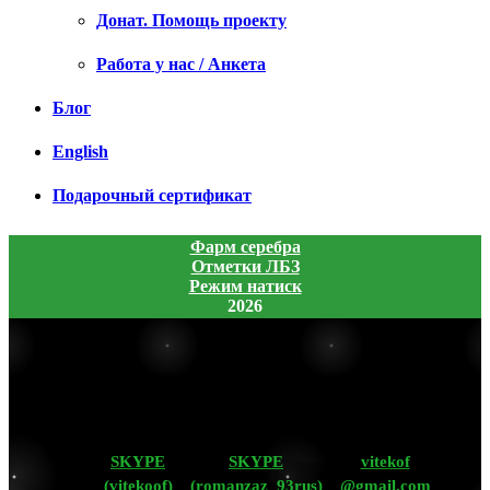
Донат. Помощь проекту
Работа у нас / Анкета
Блог
English
Подарочный сертификат
Фарм серебра
Отметки ЛБЗ
Режим натиск
2026
SKYPE
SKYPE
vitekof
(vitekoof)
(romanzaz_93rus)
@gmail.com