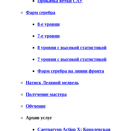
Прокачка ветки САУ
Фарм серебра
8-е уровни
7-е уровни
8 уровни с высокой статистикой
7 уровни с высокой статистикой
Фарм серебра на линии фронта
Натиск Ледяной медведь
Получение мастера
Обучение
Архив услуг
Caernarvon Action X: Королевская