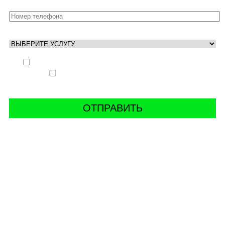
Выполнить заказ вне очереди (+ 25% к стоимости
заказа)
Аккаунт свободен только ночью (+ 40% к
стоимости заказа)
СВЯЖИТЬ С НАМИ В СОЦСЕТЯХ
буст аккаунтов world of tanks