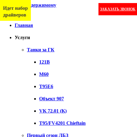
Перейти к содержимому
Идет набор
ЗАКАЗАТЬ ЗВОНОК
Меню
драйверов
Главная
Услуги
Танки за ГК
121B
M60
T95E6
Объект 907
VK 72.01 (K)
T95/FV4201 Chieftain
Первый сезон ЛБЗ