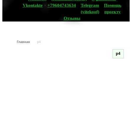
Vkontakte
+79604743634
Telegram
Помощь
(vitekoof)
проекту
Отзывы
Главная
p4
p4