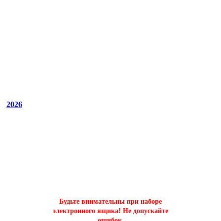
2026
ОФОРМИТЬ БЫСТРЫЙ ЗАКАЗ
на буст аккаунтов world of tanks
Будьте внимательны при наборе
электронного ящика! Не допускайте
ошибок.