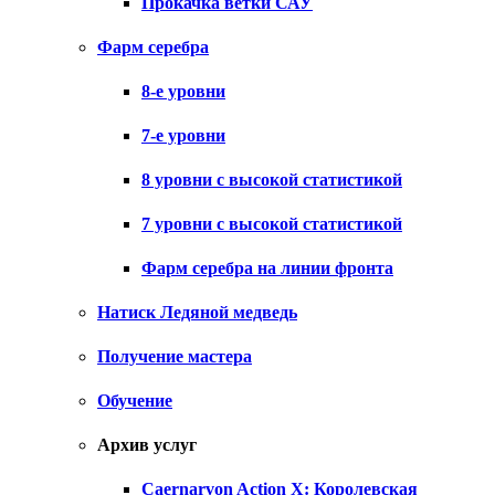
Прокачка ветки САУ
Фарм серебра
8-е уровни
7-е уровни
8 уровни с высокой статистикой
7 уровни с высокой статистикой
Фарм серебра на линии фронта
Натиск Ледяной медведь
Получение мастера
Обучение
Архив услуг
Caernarvon Action X: Королевская