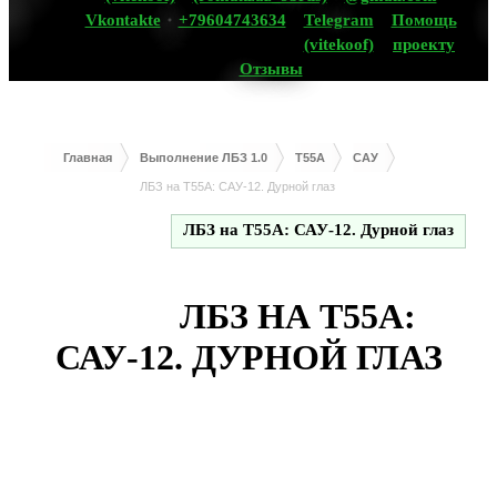
Vkontakte
+79604743634
Telegram
Помощь
(vitekoof)
проекту
Отзывы
Главная
Выполнение ЛБЗ 1.0
T55A
САУ
ЛБЗ на Т55А: САУ-12. Дурной глаз
ЛБЗ на Т55А: САУ-12. Дурной глаз
ЛБЗ НА Т55А:
САУ-12. ДУРНОЙ ГЛАЗ