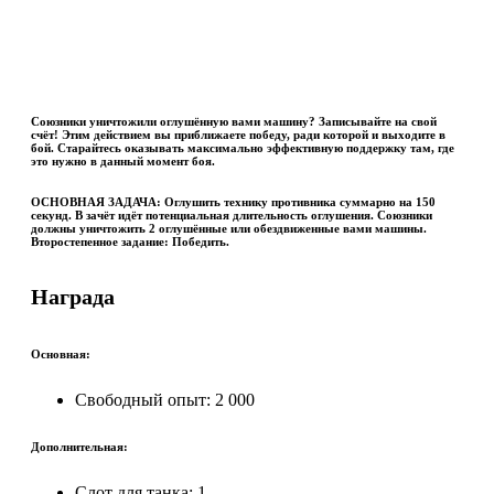
Союзники уничтожили оглушённую вами машину? Записывайте на свой
счёт! Этим действием вы приближаете победу, ради которой и выходите в
бой. Старайтесь оказывать максимально эффективную поддержку там, где
это нужно в данный момент боя.
ОСНОВНАЯ ЗАДАЧА:
Оглушить технику противника суммарно на 150
секунд. В зачёт идёт потенциальная длительность оглушения. Союзники
должны уничтожить 2 оглушённые или обездвиженные вами машины.
Второстепенное задание:
Победить.
Награда
Основная:
Свободный опыт: 2 000
Дополнительная:
Слот для танка: 1