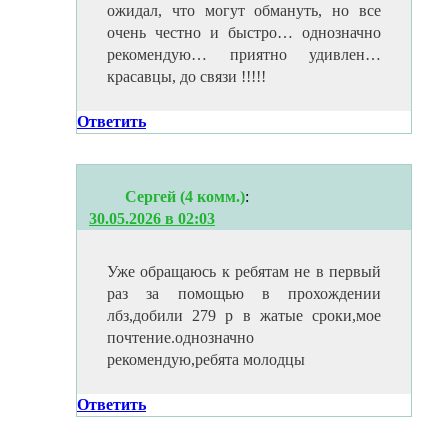
ожидал, что могут обмануть, но все
очень честно и быстро… однозначно
рекомендую… приятно удивлен…
красавцы, до связи !!!!!
Ответить
Сергей (4 комм.)
:
30.05.2026 в 02:03
Уже обращаюсь к ребятам не в первый
раз за помощью в прохождении
лбз,добили 279 р в жатые сроки,мое
почтение.однозначно
рекомендую,ребята молодцы
Ответить