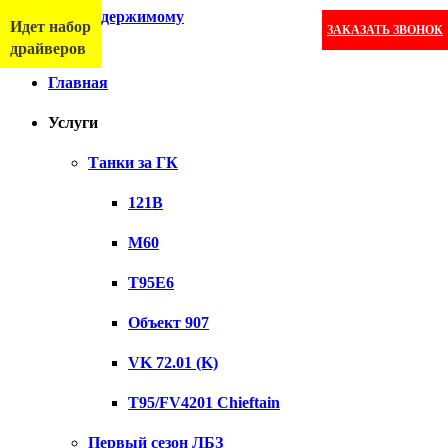
Перейти к содержимому
Идет набор
ЗАКАЗАТЬ ЗВОНОК
Меню
драйверов
Главная
Услуги
Танки за ГК
121B
M60
T95E6
Объект 907
VK 72.01 (K)
T95/FV4201 Chieftain
Первый сезон ЛБЗ