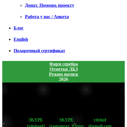
Донат. Помощь проекту
Работа у нас / Анкета
Блог
English
Подарочный сертификат
Фарм серебра
Отметки ЛБЗ
Режим натиск
2026
SKYPE
SKYPE
vitekof
(vitekoof)
(romanzaz_93rus)
@gmail.com