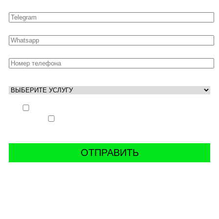
Выполнить заказ вне очереди (+ 25% к стоимости
заказа)
Аккаунт свободен только ночью (+ 40% к
стоимости заказа)
СВЯЖИТЬ С НАМИ В СОЦСЕТЯХ