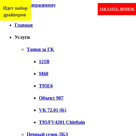
Перейти к содержимому
Идет набор
ЗАКАЗАТЬ ЗВОНОК
Меню
драйверов
Главная
Услуги
Танки за ГК
121B
M60
T95E6
Объект 907
VK 72.01 (K)
T95/FV4201 Chieftain
Первый сезон ЛБЗ