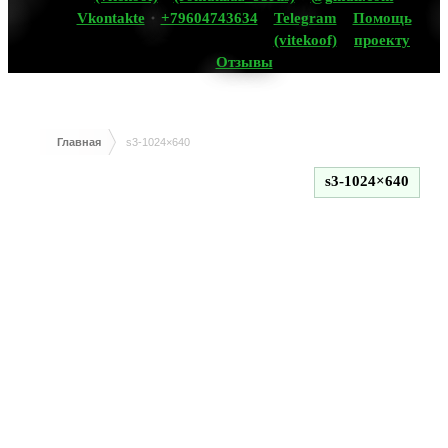
Vkontakte
+79604743634
Telegram
Помощь
(vitekoof)
проекту
Отзывы
Главная
s3-1024×640
s3-1024×640