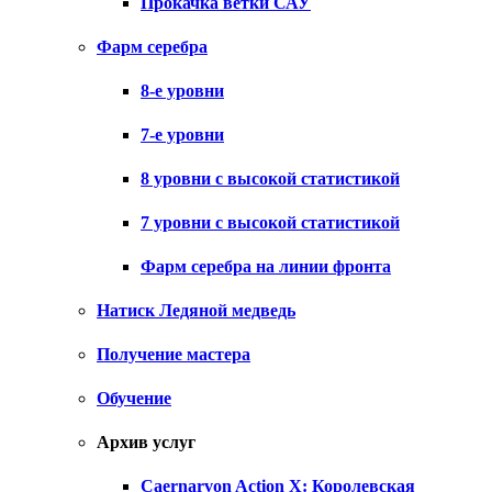
Прокачка ветки САУ
Фарм серебра
8-е уровни
7-е уровни
8 уровни с высокой статистикой
7 уровни с высокой статистикой
Фарм серебра на линии фронта
Натиск Ледяной медведь
Получение мастера
Обучение
Архив услуг
Caernarvon Action X: Королевская