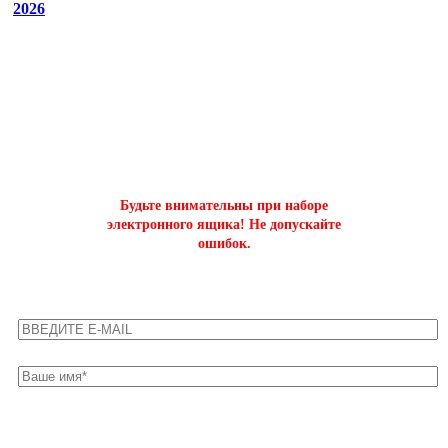
2026
ОФОРМИТЬ БЫСТРЫЙ ЗАКАЗ
на буст аккаунтов world of tanks
Будьте внимательны при наборе
электронного ящика! Не допускайте
ошибок.
Оставьте свои контакты для быстрой связи