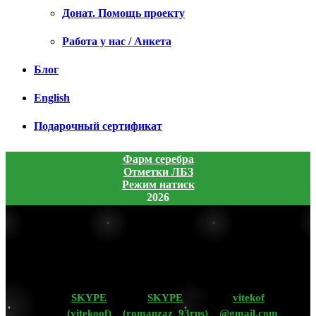
Донат. Помощь проекту
Работа у нас / Анкета
Блог
English
Подарочный сертификат
Фарм серебра
Отметки ЛБЗ
Режим натиск
2026
SKYPE
SKYPE
vitekof
(vitekoof)
(romanzaz_93rus)
@gmail.com