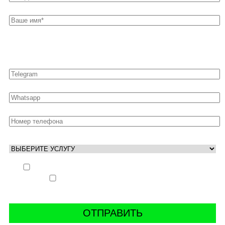
Оставьте свои контакты для быстрой связи
Выполнить заказ вне очереди (+ 25% к стоимости
заказа)
Аккаунт свободен только ночью (+ 40% к
стоимости заказа)