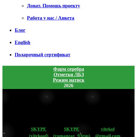
Донат. Помощь проекту
Работа у нас / Анкета
Блог
English
Подарочный сертификат
Фарм серебра
Отметки ЛБЗ
Режим натиск
2026
SKYPE
SKYPE
vitekof
(vitekoof)
(romanzaz_93rus)
@gmail.com