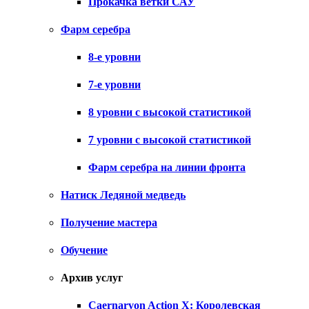
Прокачка ветки САУ
Фарм серебра
8-е уровни
7-е уровни
8 уровни с высокой статистикой
7 уровни с высокой статистикой
Фарм серебра на линии фронта
Натиск Ледяной медведь
Получение мастера
Обучение
Архив услуг
Caernarvon Action X: Королевская