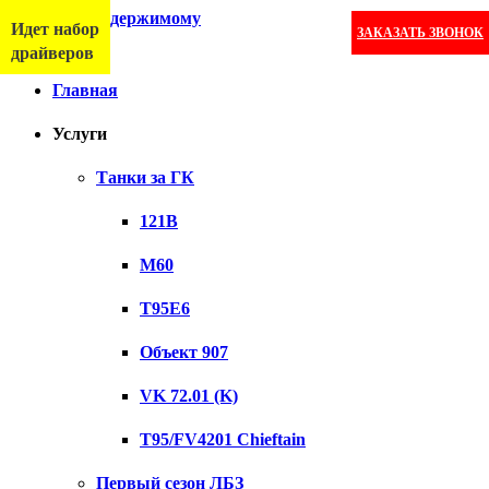
Перейти к содержимому
Идет набор
ЗАКАЗАТЬ ЗВОНОК
Меню
драйверов
Главная
Услуги
Танки за ГК
121B
M60
T95E6
Объект 907
VK 72.01 (K)
T95/FV4201 Chieftain
Первый сезон ЛБЗ