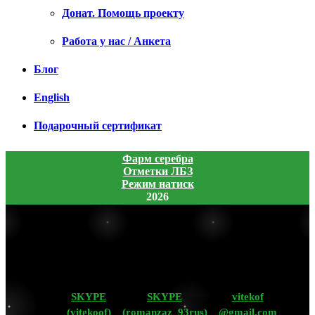
Донат. Помощь проекту
Работа у нас / Анкета
Блог
English
Подарочный сертификат
Фарм серебра
Отметки ЛБЗ
Режим натиск
2026
SKYPE
SKYPE
vitekof
(vitekoof)
(romanzaz_93rus)
@gmail.com