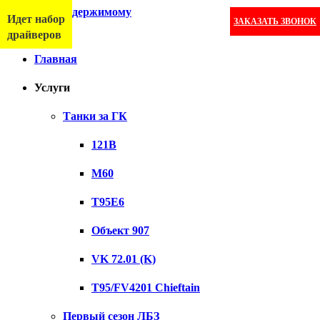
Перейти к содержимому
Идет набор
ЗАКАЗАТЬ ЗВОНОК
Меню
драйверов
Главная
Услуги
Танки за ГК
121B
M60
T95E6
Объект 907
VK 72.01 (K)
T95/FV4201 Chieftain
Первый сезон ЛБЗ