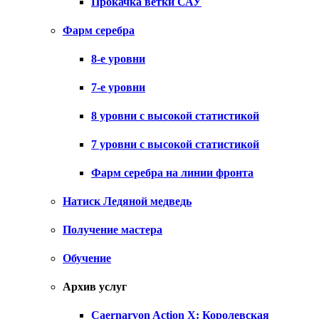
Прокачка ветки САУ
Фарм серебра
8-е уровни
7-е уровни
8 уровни с высокой статистикой
7 уровни с высокой статистикой
Фарм серебра на линии фронта
Натиск Ледяной медведь
Получение мастера
Обучение
Архив услуг
Caernarvon Action X: Королевская