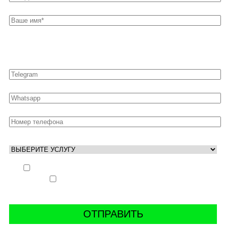
Оставьте свои контакты для быстрой связи
Выполнить заказ вне очереди (+ 25% к стоимости
заказа)
Аккаунт свободен только ночью (+ 40% к
стоимости заказа)