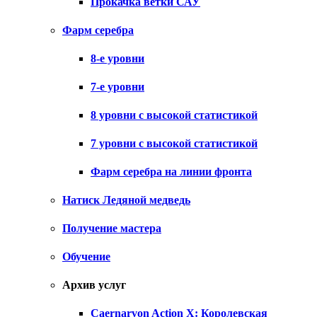
Прокачка ветки САУ
Фарм серебра
8-е уровни
7-е уровни
8 уровни с высокой статистикой
7 уровни с высокой статистикой
Фарм серебра на линии фронта
Натиск Ледяной медведь
Получение мастера
Обучение
Архив услуг
Caernarvon Action X: Королевская