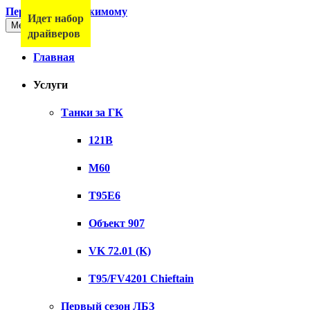
Перейти к содержимому
Идет набор
Меню
драйверов
Главная
Услуги
Танки за ГК
121B
M60
T95E6
Объект 907
VK 72.01 (K)
T95/FV4201 Chieftain
Первый сезон ЛБЗ