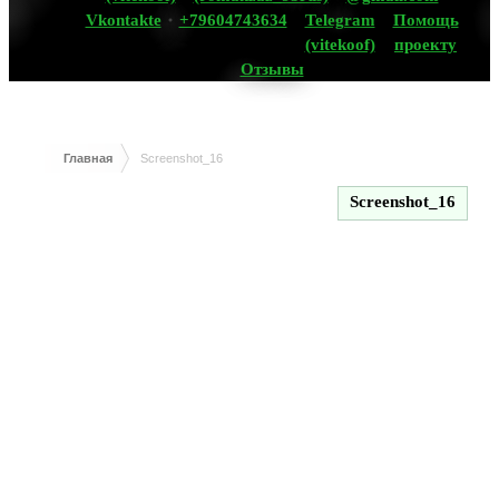
Vkontakte
+79604743634
Telegram
Помощь
(vitekoof)
проекту
Отзывы
Главная
Screenshot_16
Screenshot_16