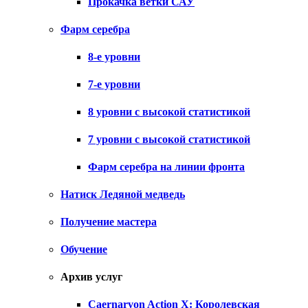
Прокачка ветки САУ
Фарм серебра
8-е уровни
7-е уровни
8 уровни с высокой статистикой
7 уровни с высокой статистикой
Фарм серебра на линии фронта
Натиск Ледяной медведь
Получение мастера
Обучение
Архив услуг
Caernarvon Action X: Королевская