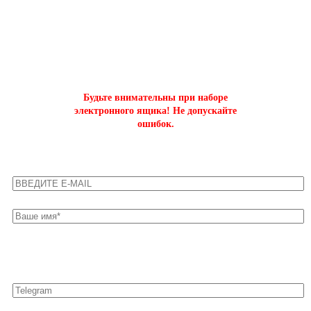
ОФОРМИТЬ БЫСТРЫЙ ЗАКАЗ
на буст аккаунтов world of tanks
Будьте внимательны при наборе
электронного ящика! Не допускайте
ошибок.
Оставьте свои контакты для быстрой связи