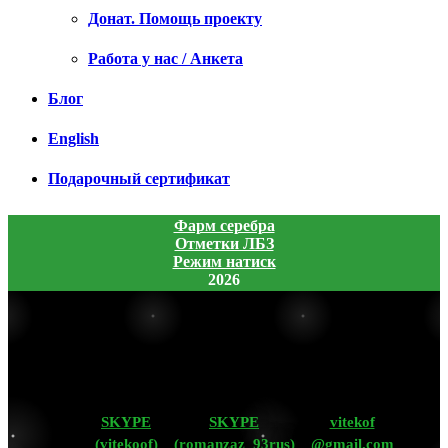
Донат. Помощь проекту
Работа у нас / Анкета
Блог
English
Подарочный сертификат
Фарм серебра
Отметки ЛБЗ
Режим натиск
2026
SKYPE
SKYPE
vitekof
(vitekoof)
(romanzaz_93rus)
@gmail.com