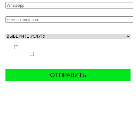
Выполнить заказ вне очереди (+ 25% к стоимости
заказа)
Аккаунт свободен только ночью (+ 40% к
стоимости заказа)
СВЯЖИТЬ С НАМИ В СОЦСЕТЯХ
буст аккаунтов world of tanks