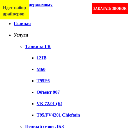
Перейти к содержимому
Идет набор
ЗАКАЗАТЬ ЗВОНОК
Меню
драйверов
Главная
Услуги
Танки за ГК
121B
M60
T95E6
Объект 907
VK 72.01 (K)
T95/FV4201 Chieftain
Первый сезон ЛБЗ