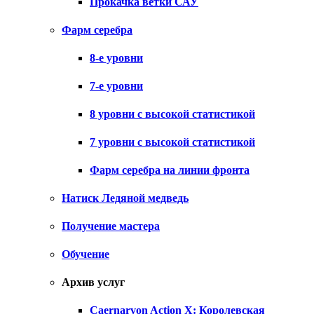
Прокачка ветки САУ
Фарм серебра
8-е уровни
7-е уровни
8 уровни с высокой статистикой
7 уровни с высокой статистикой
Фарм серебра на линии фронта
Натиск Ледяной медведь
Получение мастера
Обучение
Архив услуг
Caernarvon Action X: Королевская