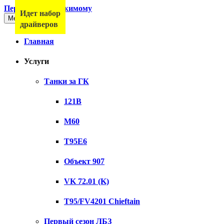
Перейти к содержимому
Идет набор
Меню
драйверов
Главная
Услуги
Танки за ГК
121B
M60
T95E6
Объект 907
VK 72.01 (K)
T95/FV4201 Chieftain
Первый сезон ЛБЗ