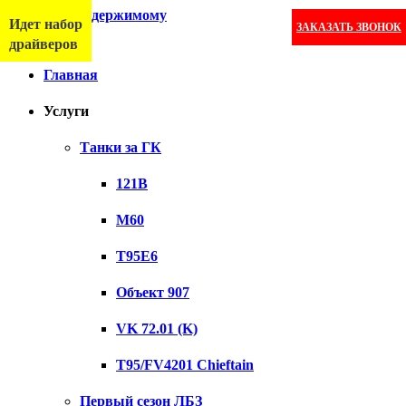
Перейти к содержимому
Идет набор
ЗАКАЗАТЬ ЗВОНОК
Меню
драйверов
Главная
Услуги
Танки за ГК
121B
M60
T95E6
Объект 907
VK 72.01 (K)
T95/FV4201 Chieftain
Первый сезон ЛБЗ