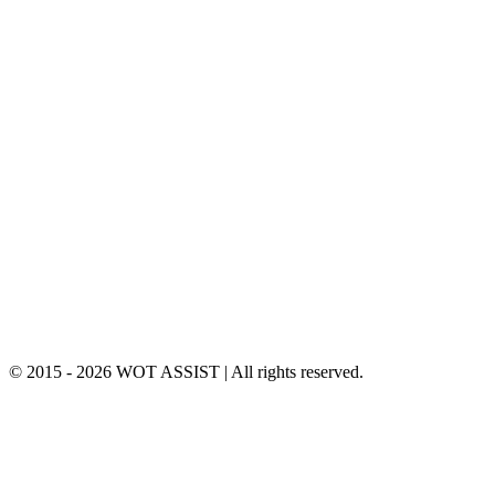
PoMka_123rus
ИЛИ НАПИШИТЕ НАМ
VITEKOF@GMAIL.COM
Instagram
© 2015 - 2026 WOT ASSIST | All rights reserved.