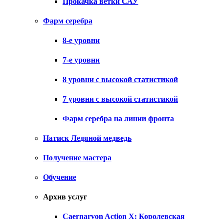
Прокачка ветки САУ
Фарм серебра
8-е уровни
7-е уровни
8 уровни с высокой статистикой
7 уровни с высокой статистикой
Фарм серебра на линии фронта
Натиск Ледяной медведь
Получение мастера
Обучение
Архив услуг
Caernarvon Action X: Королевская