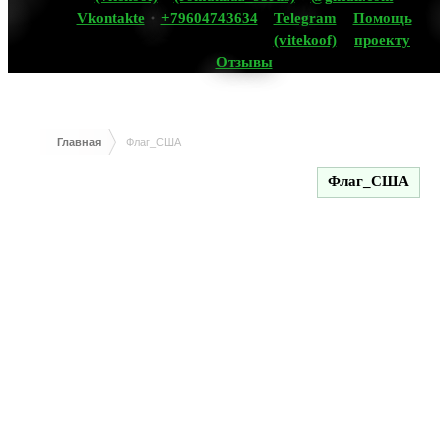
Vkontakte
+79604743634
Telegram
Помощь
(vitekoof)
проекту
Отзывы
Главная
Флаг_США
Флаг_США