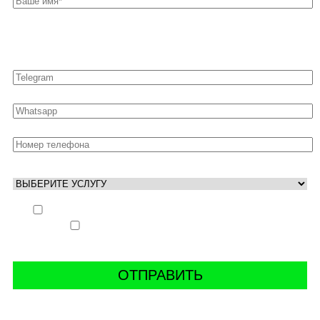
Оставьте свои контакты для быстрой связи
Выполнить заказ вне очереди (+ 25% к стоимости
заказа)
Аккаунт свободен только ночью (+ 40% к
стоимости заказа)