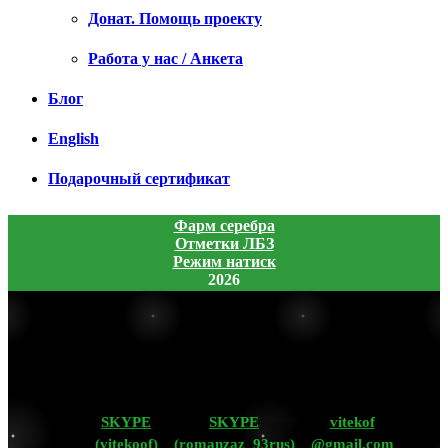
Донат. Помощь проекту
Работа у нас / Анкета
Блог
English
Подарочный сертификат
Фарм серебра
Отметки ЛБЗ
Режим натиск
2026
SKYPE
SKYPE
vitekof
(vitekoof)
(romanzaz_93rus)
@gmail.com