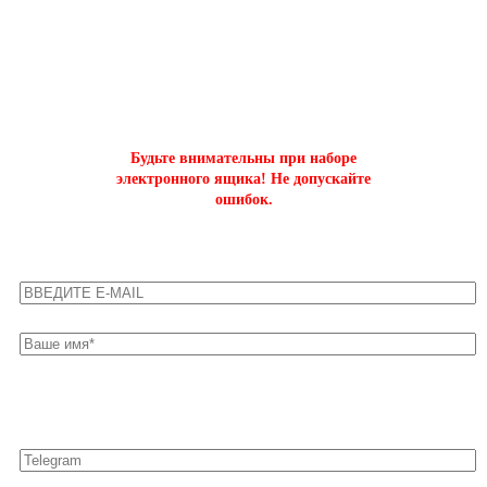
ОФОРМИТЬ БЫСТРЫЙ ЗАКАЗ
на буст аккаунтов world of tanks
Будьте внимательны при наборе
электронного ящика! Не допускайте
ошибок.
Оставьте свои контакты для быстрой связи