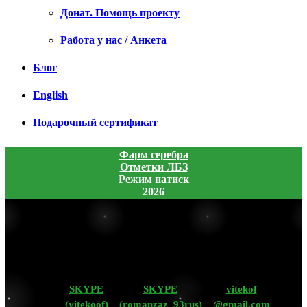
Донат. Помощь проекту
Работа у нас / Анкета
Блог
English
Подарочный сертификат
Фарм серебра
Отметки ЛБЗ
Режим натиск
2026
SKYPE
SKYPE
vitekof
(vitekoof)
(romanzaz_93rus)
@gmail.com