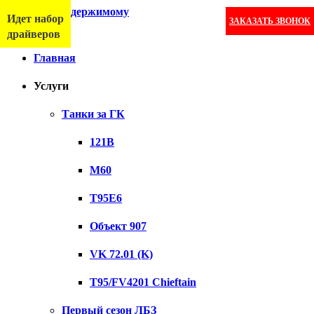
Перейти к содержимому
Идет набор
ЗАКАЗАТЬ ЗВОНОК
Меню
драйверов
Главная
Услуги
Танки за ГК
121B
M60
T95E6
Объект 907
VK 72.01 (K)
T95/FV4201 Chieftain
Первый сезон ЛБЗ