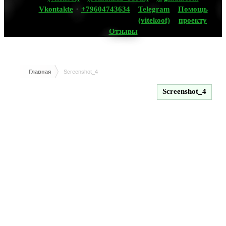
Vkontakte
+79604743634
Telegram
Помощь
(vitekoof)
проекту
Отзывы
Главная
Screenshot_4
Screenshot_4