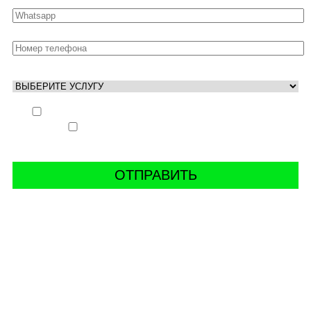
Выполнить заказ вне очереди (+ 25% к стоимости
заказа)
Аккаунт свободен только ночью (+ 40% к
стоимости заказа)
СВЯЖИТЬ С НАМИ В СОЦСЕТЯХ
буст аккаунтов world of tanks