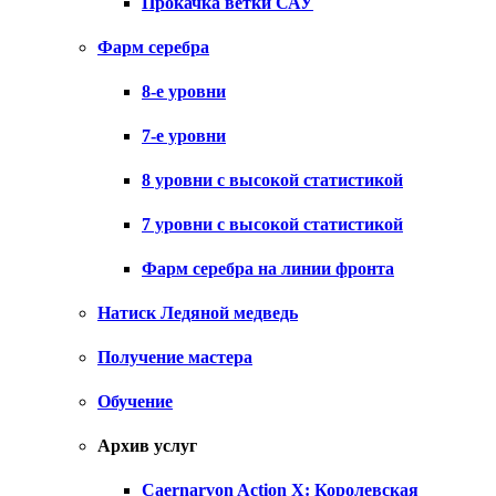
Прокачка ветки САУ
Фарм серебра
8-е уровни
7-е уровни
8 уровни с высокой статистикой
7 уровни с высокой статистикой
Фарм серебра на линии фронта
Натиск Ледяной медведь
Получение мастера
Обучение
Архив услуг
Caernarvon Action X: Королевская