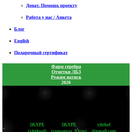
Донат. Помощь проекту
Работа у нас / Анкета
Блог
English
Подарочный сертификат
Фарм серебра
Отметки ЛБЗ
Режим натиск
2026
SKYPE
SKYPE
vitekof
(vitekoof)
(romanzaz_93rus)
@gmail.com