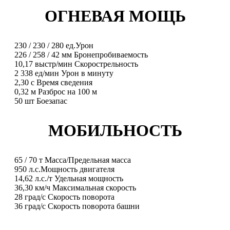
ОГНЕВАЯ МОЩЬ
230
/
230
/
280
ед.
Урон
226
/
258
/
42
мм
Бронепробиваемость
10,17
выстр/мин
Скорострельность
2 338
ед/мин
Урон в минуту
2,30
с
Время сведения
0,32
м
Разброс на 100 м
50
шт
Боезапас
МОБИЛЬНОСТЬ
65
/
70
т
Масса/Предельная масса
950
л.с.
Мощность двигателя
14,62
л.с./т
Удельная мощность
36,30
км/ч
Максимальная скорость
28
град/с
Скорость поворота
36
град/с
Скорость поворота башни