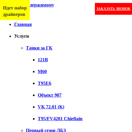
Перейти к содержимому
Идет набор
ЗАКАЗАТЬ ЗВОНОК
Меню
драйверов
Главная
Услуги
Танки за ГК
121B
M60
T95E6
Объект 907
VK 72.01 (K)
T95/FV4201 Chieftain
Первый сезон ЛБЗ