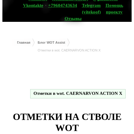
Vkontakte
+79604743634
Telegram
Помощь
(vitekoof)
проекту
Отзывы
Главная
Блог WOT Assist
Отметки в wot. CAERNARVON ACTION X
Отметки в wot. CAERNARVON ACTION X
ОТМЕТКИ НА СТВОЛЕ
WOT