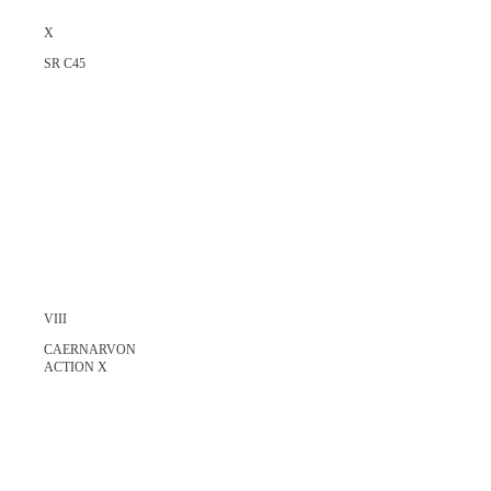
X
SR C45
VIII
CAERNARVON
ACTION X