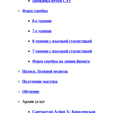
Прокачка ветки САУ
Фарм серебра
8-е уровни
7-е уровни
8 уровни с высокой статистикой
7 уровни с высокой статистикой
Фарм серебра на линии фронта
Натиск Ледяной медведь
Получение мастера
Обучение
Архив услуг
Caernarvon Action X: Королевская