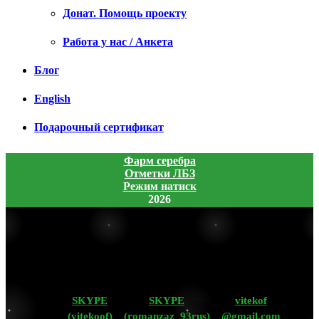
Донат. Помощь проекту
Работа у нас / Анкета
Блог
English
Подарочный сертификат
Фарм серебра
Отметки ЛБЗ
Режим натиск
2026
SKYPE
SKYPE
vitekof
(vitekoof)
(romanzaz_93rus)
@gmail.com