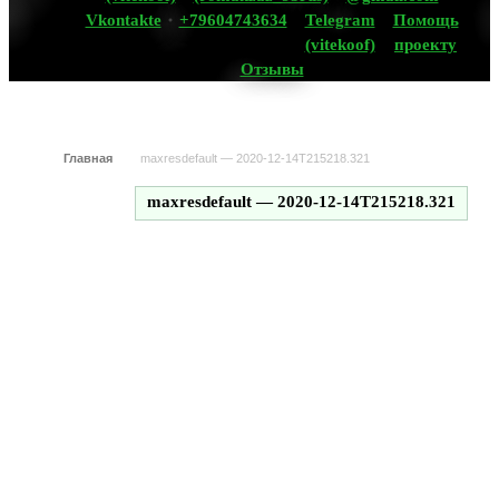
Vkontakte
+79604743634
Telegram
Помощь
(vitekoof)
проекту
Отзывы
Главная
maxresdefault — 2020-12-14T215218.321
maxresdefault — 2020-12-14T215218.321