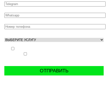
Выполнить заказ вне очереди (+ 25% к стоимости
заказа)
Аккаунт свободен только ночью (+ 40% к
стоимости заказа)
СВЯЖИТЬ С НАМИ В СОЦСЕТЯХ
буст аккаунтов world of tanks