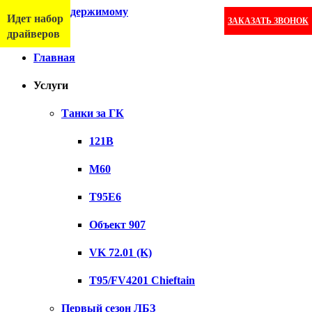
Перейти к содержимому
Идет набор
ЗАКАЗАТЬ ЗВОНОК
Меню
драйверов
Главная
Услуги
Танки за ГК
121B
M60
T95E6
Объект 907
VK 72.01 (K)
T95/FV4201 Chieftain
Первый сезон ЛБЗ