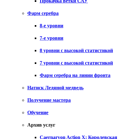
Прокачка ветки САУ
Фарм серебра
8-е уровни
7-е уровни
8 уровни с высокой статистикой
7 уровни с высокой статистикой
Фарм серебра на линии фронта
Натиск Ледяной медведь
Получение мастера
Обучение
Архив услуг
Caernarvon Action X: Королевская