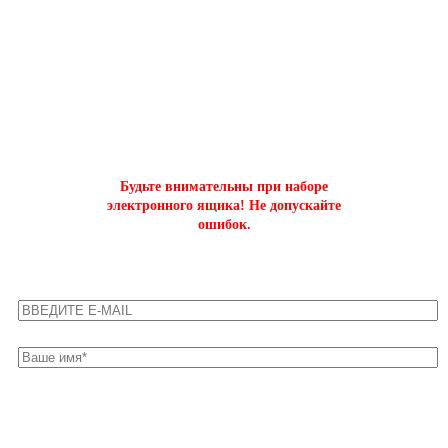
ОФОРМИТЬ БЫСТРЫЙ ЗАКАЗ
на буст аккаунтов world of tanks
Будьте внимательны при наборе
электронного ящика! Не допускайте
ошибок.
Оставьте свои контакты для быстрой связи