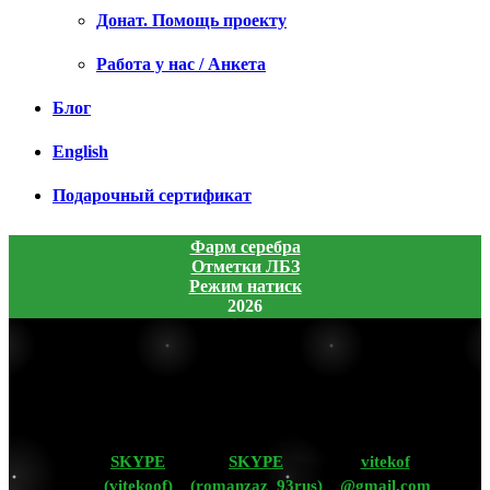
Донат. Помощь проекту
Работа у нас / Анкета
Блог
English
Подарочный сертификат
Фарм серебра
Отметки ЛБЗ
Режим натиск
2026
SKYPE
SKYPE
vitekof
(vitekoof)
(romanzaz_93rus)
@gmail.com