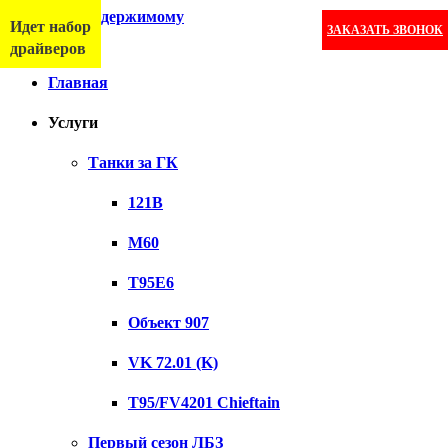
Перейти к содержимому
Идет набор
ЗАКАЗАТЬ ЗВОНОК
Меню
драйверов
Главная
Услуги
Танки за ГК
121B
M60
T95E6
Объект 907
VK 72.01 (K)
T95/FV4201 Chieftain
Первый сезон ЛБЗ