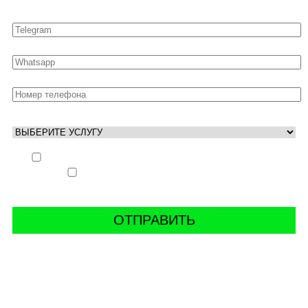
Выполнить заказ вне очереди (+ 25% к стоимости
заказа)
Аккаунт свободен только ночью (+ 40% к
стоимости заказа)
СВЯЖИТЬ С НАМИ В СОЦСЕТЯХ