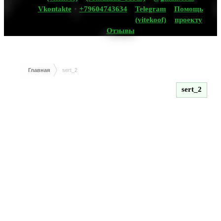
Vkontakte
+79604743634
Telegram
Помощь
(vitekoof)
проекту
Отзывы
Главная
sert_2
sert_2