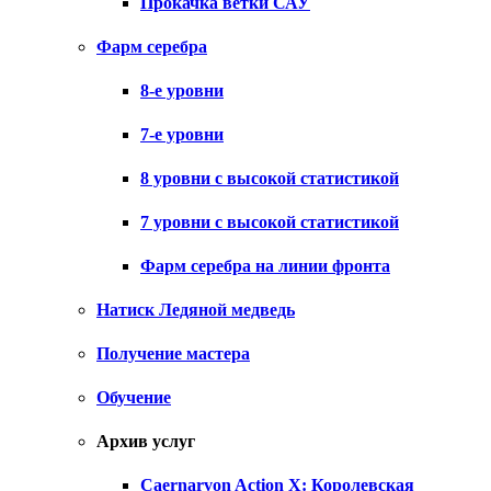
Прокачка ветки САУ
Фарм серебра
8-е уровни
7-е уровни
8 уровни с высокой статистикой
7 уровни с высокой статистикой
Фарм серебра на линии фронта
Натиск Ледяной медведь
Получение мастера
Обучение
Архив услуг
Caernarvon Action X: Королевская