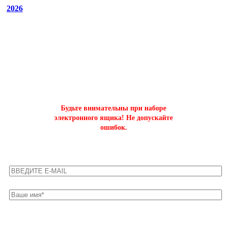
2026
ОФОРМИТЬ БЫСТРЫЙ ЗАКАЗ
на буст аккаунтов world of tanks
Будьте внимательны при наборе
электронного ящика! Не допускайте
ошибок.
Оставьте свои контакты для быстрой связи