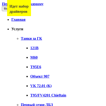
Перейти к содержимому
Идет набор
Меню
драйверов
Главная
Услуги
Танки за ГК
121B
M60
T95E6
Объект 907
VK 72.01 (K)
T95/FV4201 Chieftain
Первый сезон ЛБЗ