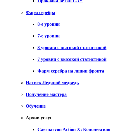
Прокачка ветки САУ
Фарм серебра
8-е уровни
7-е уровни
8 уровни с высокой статистикой
7 уровни с высокой статистикой
Фарм серебра на линии фронта
Натиск Ледяной медведь
Получение мастера
Обучение
Архив услуг
Caernarvon Action X: Королевская