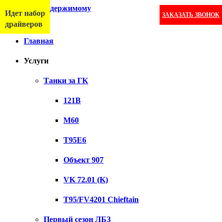
Перейти к содержимому
Идет набор
ЗАКАЗАТЬ ЗВОНОК
Меню
драйверов
Главная
Услуги
Танки за ГК
121B
M60
T95E6
Объект 907
VK 72.01 (K)
T95/FV4201 Chieftain
Первый сезон ЛБЗ