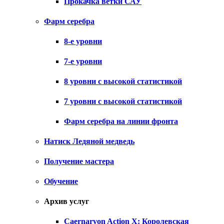
Прокачка ветки САУ
Фарм серебра
8-е уровни
7-е уровни
8 уровни с высокой статистикой
7 уровни с высокой статистикой
Фарм серебра на линии фронта
Натиск Ледяной медведь
Получение мастера
Обучение
Архив услуг
Caernarvon Action X: Королевская