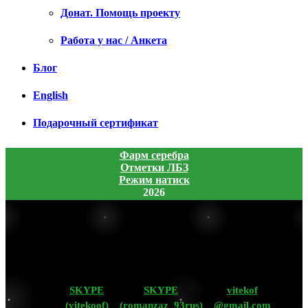
Донат. Помощь проекту
Работа у нас / Анкета
Блог
English
Подарочный сертификат
Фарм серебра
Отметки ЛБЗ
Режим натиск
2026
SKYPE
SKYPE
vitekof
(vitekoof)
(romanzaz_93rus)
@gmail.com