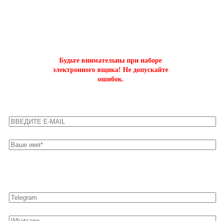
ОФОРМИТЬ БЫСТРЫЙ ЗАКАЗ
на буст аккаунтов world of tanks
Будьте внимательны при наборе
электронного ящика! Не допускайте
ошибок.
Оставьте свои контакты для быстрой связи