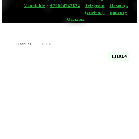
Vkontakte
+79604743634
Telegram
Помощь
(vitekoof)
проекту
Отзывы
Главная
T110E4
T110E4