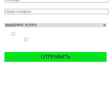
Выполнить заказ вне очереди (+ 25% к стоимости
заказа)
Аккаунт свободен только ночью (+ 40% к
стоимости заказа)
СВЯЖИТЬ С НАМИ В СОЦСЕТЯХ
буст аккаунтов world of tanks