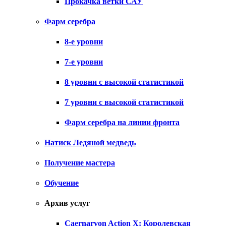
Прокачка ветки САУ
Фарм серебра
8-е уровни
7-е уровни
8 уровни с высокой статистикой
7 уровни с высокой статистикой
Фарм серебра на линии фронта
Натиск Ледяной медведь
Получение мастера
Обучение
Архив услуг
Caernarvon Action X: Королевская