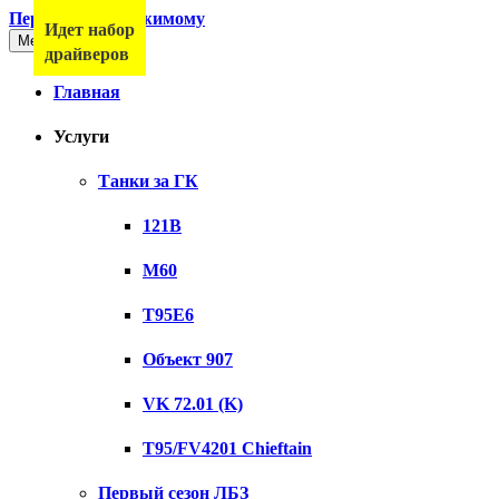
Перейти к содержимому
Идет набор
Меню
драйверов
Главная
Услуги
Танки за ГК
121B
M60
T95E6
Объект 907
VK 72.01 (K)
T95/FV4201 Chieftain
Первый сезон ЛБЗ