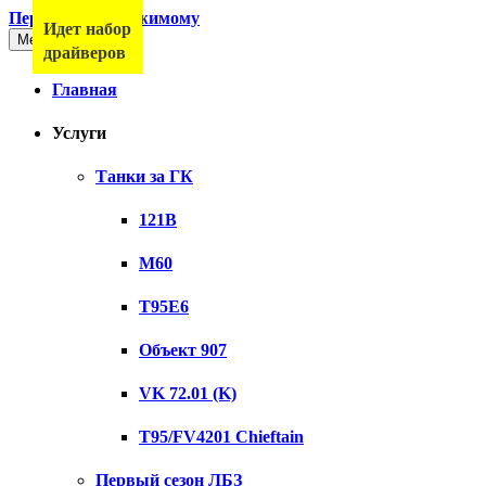
Перейти к содержимому
Идет набор
Меню
драйверов
Главная
Услуги
Танки за ГК
121B
M60
T95E6
Объект 907
VK 72.01 (K)
T95/FV4201 Chieftain
Первый сезон ЛБЗ