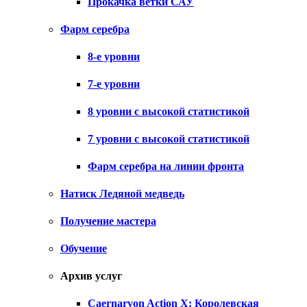
Прокачка ветки САУ
Фарм серебра
8-е уровни
7-е уровни
8 уровни с высокой статистикой
7 уровни с высокой статистикой
Фарм серебра на линии фронта
Натиск Ледяной медведь
Получение мастера
Обучение
Архив услуг
Caernarvon Action X: Королевская