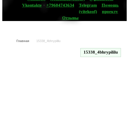
Vkontakte
+79604743634
Telegram
Помощь
(vitekoof)
проекту
Отзывы
Главная
15338_4bhrypililu
15338_4bhrypililu