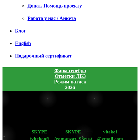
Донат. Помощь проекту
Работа у нас / Анкета
Блог
English
Подарочный сертификат
Фарм серебра
Отметки ЛБЗ
Режим натиск
2026
SKYPE
SKYPE
vitekof
(vitekoof)
(romanzaz_93rus)
@gmail.com