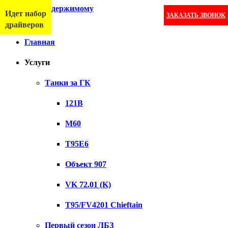
Перейти к содержимому
Идет набор
ЗАКАЗАТЬ ЗВОНОК
Меню
драйверов
Главная
Услуги
Танки за ГК
121B
M60
T95E6
Объект 907
VK 72.01 (K)
T95/FV4201 Chieftain
Первый сезон ЛБЗ