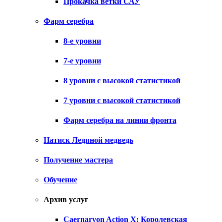
Прокачка ветки САУ
Фарм серебра
8-е уровни
7-е уровни
8 уровни с высокой статистикой
7 уровни с высокой статистикой
Фарм серебра на линии фронта
Натиск Ледяной медведь
Получение мастера
Обучение
Архив услуг
Caernarvon Action X: Королевская