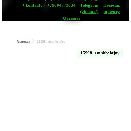
Vkontakte
+79604743634
Telegram
Помощь
(vitekoof)
проекту
Отзывы
Главная
15998_ambhbcbfjny
15998_ambhbcbfjny