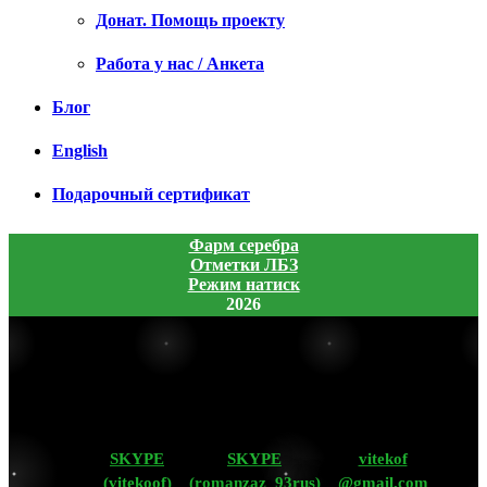
Донат. Помощь проекту
Работа у нас / Анкета
Блог
English
Подарочный сертификат
Фарм серебра
Отметки ЛБЗ
Режим натиск
2026
SKYPE
SKYPE
vitekof
(vitekoof)
(romanzaz_93rus)
@gmail.com