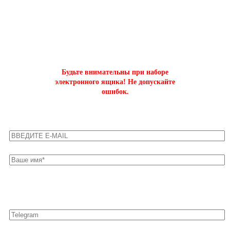
ОФОРМИТЬ БЫСТРЫЙ ЗАКАЗ
на буст аккаунтов world of tanks
Будьте внимательны при наборе
электронного ящика! Не допускайте
ошибок.
Оставьте свои контакты для быстрой связи