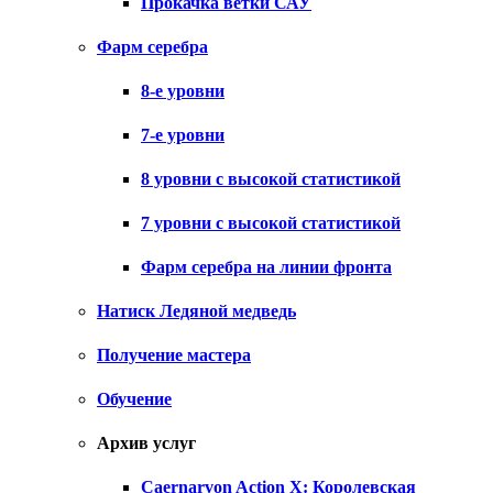
Прокачка ветки САУ
Фарм серебра
8-е уровни
7-е уровни
8 уровни с высокой статистикой
7 уровни с высокой статистикой
Фарм серебра на линии фронта
Натиск Ледяной медведь
Получение мастера
Обучение
Архив услуг
Caernarvon Action X: Королевская