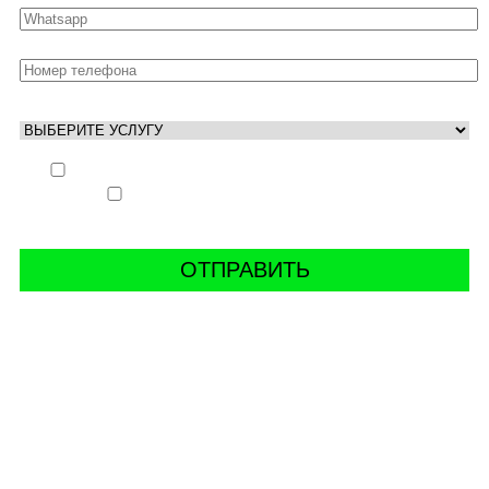
Выполнить заказ вне очереди (+ 25% к стоимости
заказа)
Аккаунт свободен только ночью (+ 40% к
стоимости заказа)
СВЯЖИТЬ С НАМИ В СОЦСЕТЯХ
буст аккаунтов world of tanks