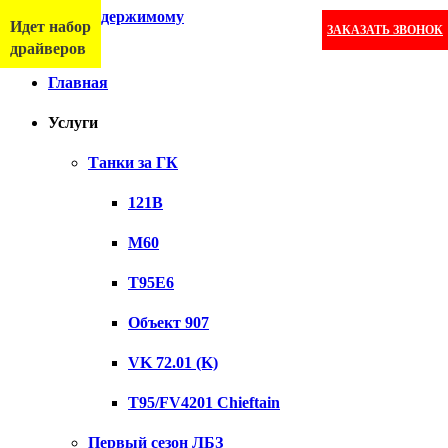
Перейти к содержимому
Идет набор
ЗАКАЗАТЬ ЗВОНОК
Меню
драйверов
Главная
Услуги
Танки за ГК
121B
M60
T95E6
Объект 907
VK 72.01 (K)
T95/FV4201 Chieftain
Первый сезон ЛБЗ