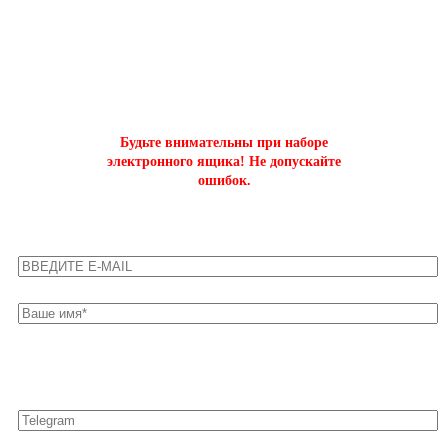
ОФОРМИТЬ БЫСТРЫЙ ЗАКАЗ
на буст аккаунтов world of tanks
Будьте внимательны при наборе
электронного ящика! Не допускайте
ошибок.
Оставьте свои контакты для быстрой связи