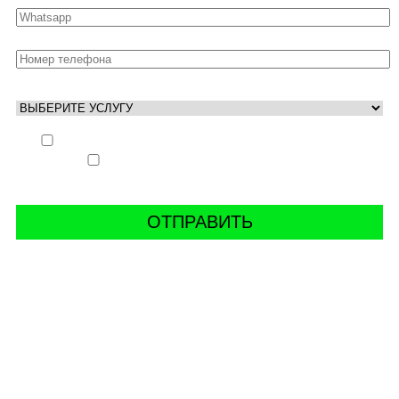
Выполнить заказ вне очереди (+ 25% к стоимости
заказа)
Аккаунт свободен только ночью (+ 40% к
стоимости заказа)
СВЯЖИТЬ С НАМИ В СОЦСЕТЯХ
буст аккаунтов world of tanks