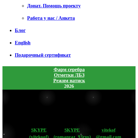
Донат. Помощь проекту
Работа у нас / Анкета
Блог
English
Подарочный сертификат
Фарм серебра
Отметки ЛБЗ
Режим натиск
2026
SKYPE
SKYPE
vitekof
(vitekoof)
(romanzaz_93rus)
@gmail.com