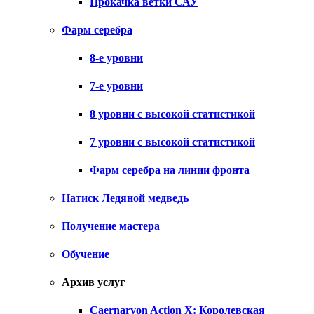
Прокачка ветки САУ
Фарм серебра
8-е уровни
7-е уровни
8 уровни с высокой статистикой
7 уровни с высокой статистикой
Фарм серебра на линии фронта
Натиск Ледяной медведь
Получение мастера
Обучение
Архив услуг
Caernarvon Action X: Королевская