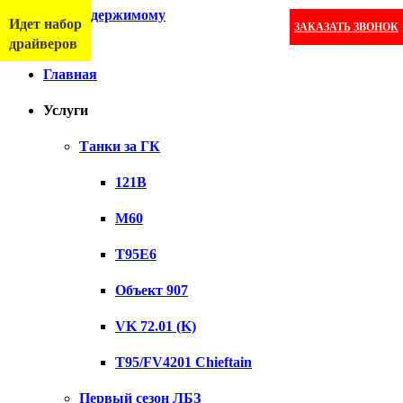
Перейти к содержимому
Идет набор
ЗАКАЗАТЬ ЗВОНОК
Меню
драйверов
Главная
Услуги
Танки за ГК
121B
M60
T95E6
Объект 907
VK 72.01 (K)
T95/FV4201 Chieftain
Первый сезон ЛБЗ