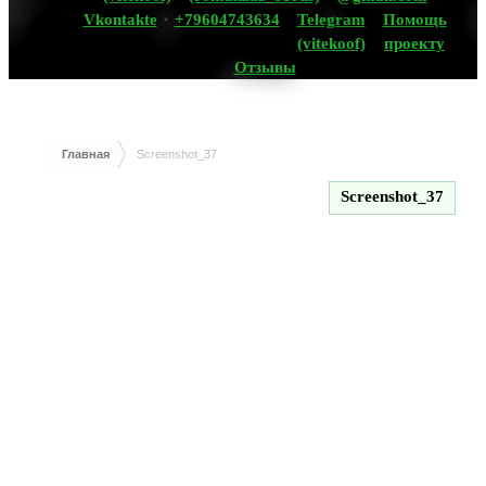
Vkontakte
+79604743634
Telegram
Помощь
(vitekoof)
проекту
Отзывы
Главная
Screenshot_37
Screenshot_37