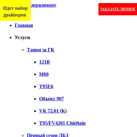
Перейти к содержимому
Идет набор
ЗАКАЗАТЬ ЗВОНОК
Меню
драйверов
Главная
Услуги
Танки за ГК
121B
M60
T95E6
Объект 907
VK 72.01 (K)
T95/FV4201 Chieftain
Первый сезон ЛБЗ