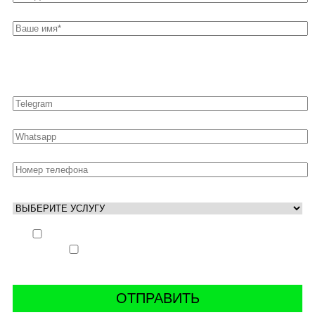
Оставьте свои контакты для быстрой связи
Выполнить заказ вне очереди (+ 25% к стоимости
заказа)
Аккаунт свободен только ночью (+ 40% к
стоимости заказа)