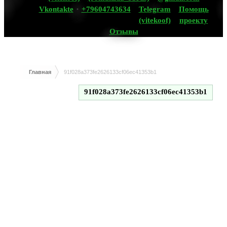
Vkontakte
+79604743634
Telegram
Помощь
(vitekoof)
проекту
Отзывы
Главная
91f028a373fe2626133cf06ec41353b1
91f028a373fe2626133cf06ec41353b1