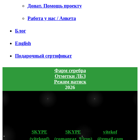
Донат. Помощь проекту
Работа у нас / Анкета
Блог
English
Подарочный сертификат
Фарм серебра
Отметки ЛБЗ
Режим натиск
2026
SKYPE
SKYPE
vitekof
(vitekoof)
(romanzaz_93rus)
@gmail.com