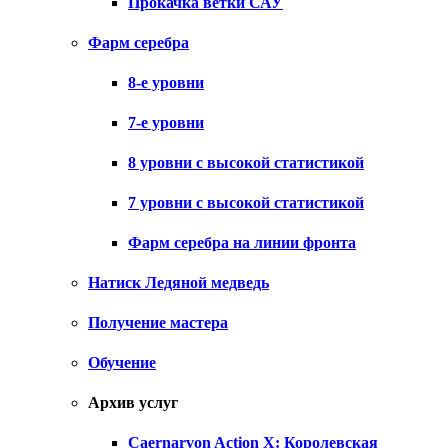
Прокачка ветки САУ
Фарм серебра
8-е уровни
7-е уровни
8 уровни с высокой статистикой
7 уровни с высокой статистикой
Фарм серебра на линии фронта
Натиск Ледяной медведь
Получение мастера
Обучение
Архив услуг
Caernarvon Action X: Королевская