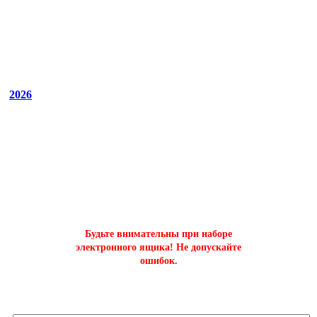
2026
ОФОРМИТЬ БЫСТРЫЙ ЗАКАЗ
на буст аккаунтов world of tanks
Будьте внимательны при наборе
электронного ящика! Не допускайте
ошибок.