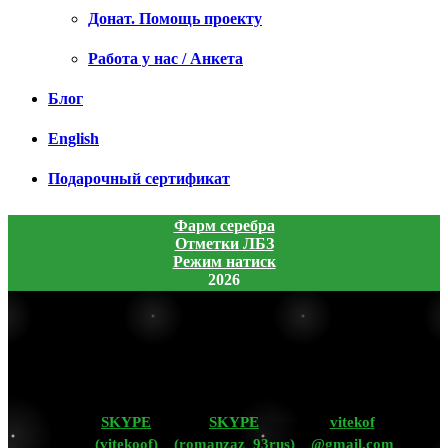
Донат. Помощь проекту
Работа у нас / Анкета
Блог
English
Подарочный сертификат
Фарм серебра
Отметки ЛБЗ
Режим натиск
2026
SKYPE
SKYPE
vitekof
(vitekoof)
(romanzaz_93rus)
@gmail.com