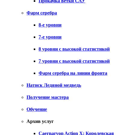
Прокачка ветки САУ
Фарм серебра
8-е уровни
7-е уровни
8 уровни с высокой статистикой
7 уровни с высокой статистикой
Фарм серебра на линии фронта
Натиск Ледяной медведь
Получение мастера
Обучение
Архив услуг
Caernarvon Action X: Королевская