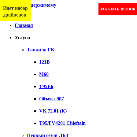
Перейти к содержимому
Идет набор
ЗАКАЗАТЬ ЗВОНОК
Меню
драйверов
Главная
Услуги
Танки за ГК
121B
M60
T95E6
Объект 907
VK 72.01 (K)
T95/FV4201 Chieftain
Первый сезон ЛБЗ