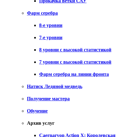
Прокачка ветки САУ
Фарм серебра
8-е уровни
7-е уровни
8 уровни с высокой статистикой
7 уровни с высокой статистикой
Фарм серебра на линии фронта
Натиск Ледяной медведь
Получение мастера
Обучение
Архив услуг
Caernarvon Action X: Королевская