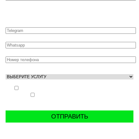
Оставьте свои контакты для быстрой связи
Выполнить заказ вне очереди (+ 25% к стоимости
заказа)
Аккаунт свободен только ночью (+ 40% к
стоимости заказа)