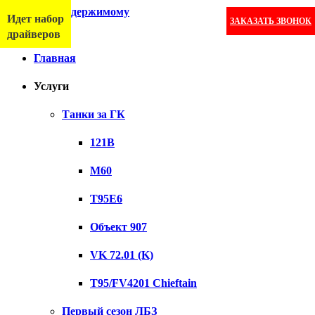
Перейти к содержимому
Идет набор
ЗАКАЗАТЬ ЗВОНОК
Меню
драйверов
Главная
Услуги
Танки за ГК
121B
M60
T95E6
Объект 907
VK 72.01 (K)
T95/FV4201 Chieftain
Первый сезон ЛБЗ