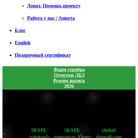
Донат. Помощь проекту
Работа у нас / Анкета
Блог
English
Подарочный сертификат
Фарм серебра
Отметки ЛБЗ
Режим натиск
2026
SKYPE
SKYPE
vitekof
(vitekoof)
(romanzaz_93rus)
@gmail.com