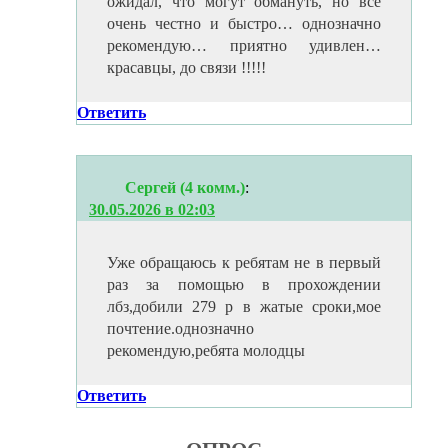
ожидал, что могут обмануть, но все
очень честно и быстро… однозначно
рекомендую… приятно удивлен…
красавцы, до связи !!!!!
Ответить
Сергей (4 комм.)
:
30.05.2026 в 02:03
Уже обращаюсь к ребятам не в первый
раз за помощью в прохождении
лбз,добили 279 р в жатые сроки,мое
почтение.однозначно
рекомендую,ребята молодцы
Ответить