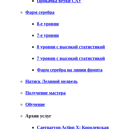
Прокачка ветки САУ
Фарм серебра
8-е уровни
7-е уровни
8 уровни с высокой статистикой
7 уровни с высокой статистикой
Фарм серебра на линии фронта
Натиск Ледяной медведь
Получение мастера
Обучение
Архив услуг
Caernarvon Action X: Королевская