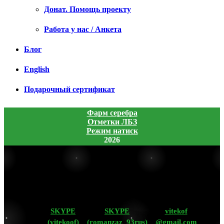
Донат. Помощь проекту
Работа у нас / Анкета
Блог
English
Подарочный сертификат
Фарм серебра
Отметки ЛБЗ
Режим натиск
2026
SKYPE
SKYPE
vitekof
(vitekoof)
(romanzaz_93rus)
@gmail.com