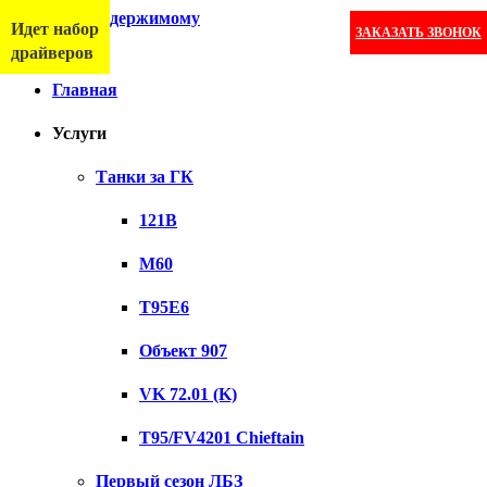
Перейти к содержимому
Идет набор
ЗАКАЗАТЬ ЗВОНОК
Меню
драйверов
Главная
Услуги
Танки за ГК
121B
M60
T95E6
Объект 907
VK 72.01 (K)
T95/FV4201 Chieftain
Первый сезон ЛБЗ