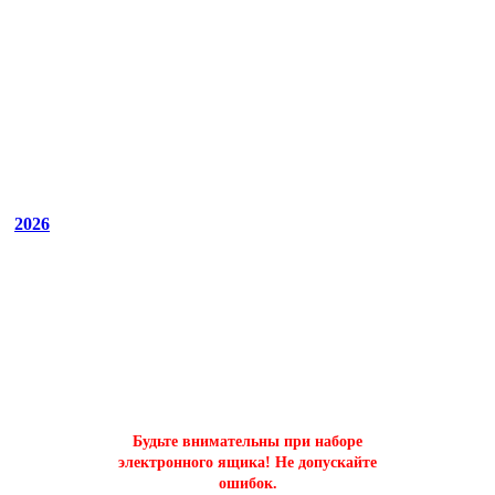
2026
ОФОРМИТЬ БЫСТРЫЙ ЗАКАЗ
на буст аккаунтов world of tanks
Будьте внимательны при наборе
электронного ящика! Не допускайте
ошибок.