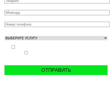
Выполнить заказ вне очереди (+ 25% к стоимости
заказа)
Аккаунт свободен только ночью (+ 40% к
стоимости заказа)
СВЯЖИТЬ С НАМИ В СОЦСЕТЯХ
буст аккаунтов world of tanks