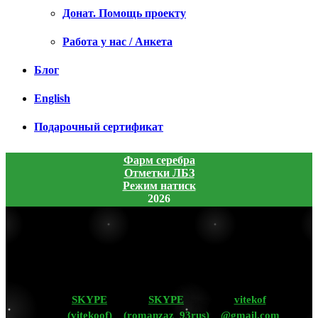
Донат. Помощь проекту
Работа у нас / Анкета
Блог
English
Подарочный сертификат
Фарм серебра
Отметки ЛБЗ
Режим натиск
2026
SKYPE
SKYPE
vitekof
(vitekoof)
(romanzaz_93rus)
@gmail.com