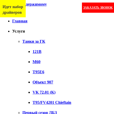
Перейти к содержимому
Идет набор
ЗАКАЗАТЬ ЗВОНОК
Меню
драйверов
Главная
Услуги
Танки за ГК
121B
M60
T95E6
Объект 907
VK 72.01 (K)
T95/FV4201 Chieftain
Первый сезон ЛБЗ