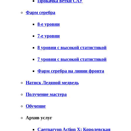
Прокачка ветки САУ
Фарм серебра
8-е уровни
7-е уровни
8 уровни с высокой статистикой
7 уровни с высокой статистикой
Фарм серебра на линии фронта
Натиск Ледяной медведь
Получение мастера
Обучение
Архив услуг
Caernarvon Action X: Королевская