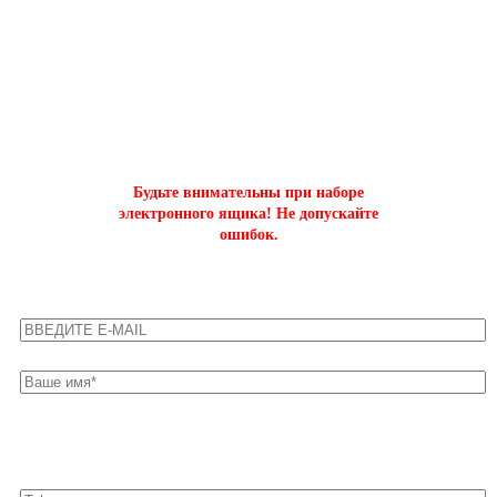
ОФОРМИТЬ БЫСТРЫЙ ЗАКАЗ
на буст аккаунтов world of tanks
Будьте внимательны при наборе
электронного ящика! Не допускайте
ошибок.
Оставьте свои контакты для быстрой связи