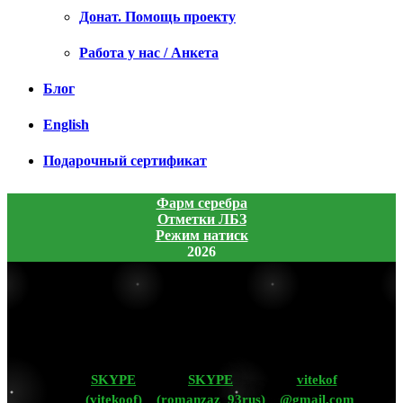
Донат. Помощь проекту
Работа у нас / Анкета
Блог
English
Подарочный сертификат
Фарм серебра
Отметки ЛБЗ
Режим натиск
2026
SKYPE
SKYPE
vitekof
(vitekoof)
(romanzaz_93rus)
@gmail.com