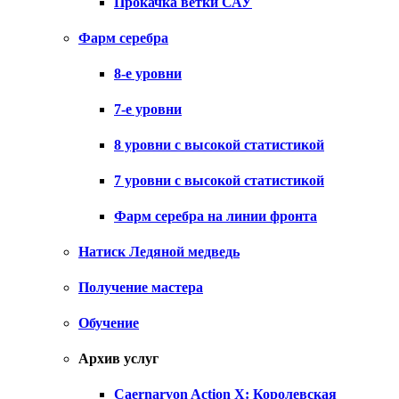
Прокачка ветки САУ
Фарм серебра
8-е уровни
7-е уровни
8 уровни с высокой статистикой
7 уровни с высокой статистикой
Фарм серебра на линии фронта
Натиск Ледяной медведь
Получение мастера
Обучение
Архив услуг
Caernarvon Action X: Королевская