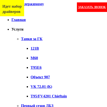
Перейти к содержимому
Идет набор
ЗАКАЗАТЬ ЗВОНОК
Меню
драйверов
Главная
Услуги
Танки за ГК
121B
M60
T95E6
Объект 907
VK 72.01 (K)
T95/FV4201 Chieftain
Первый сезон ЛБЗ