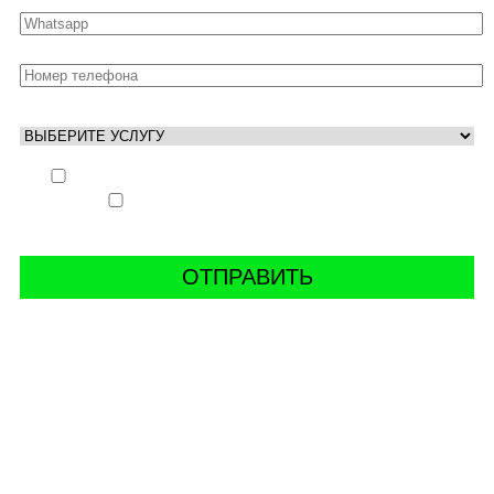
Выполнить заказ вне очереди (+ 25% к стоимости
заказа)
Аккаунт свободен только ночью (+ 40% к
стоимости заказа)
СВЯЖИТЬ С НАМИ В СОЦСЕТЯХ
буст аккаунтов world of tanks