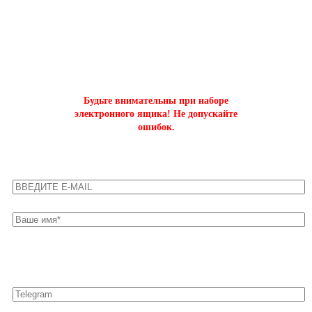
ОФОРМИТЬ БЫСТРЫЙ ЗАКАЗ
на буст аккаунтов world of tanks
Будьте внимательны при наборе
электронного ящика! Не допускайте
ошибок.
Оставьте свои контакты для быстрой связи