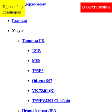
Перейти к содержимому
Идет набор
ЗАКАЗАТЬ ЗВОНОК
Меню
драйверов
Главная
Услуги
Танки за ГК
121B
M60
T95E6
Объект 907
VK 72.01 (K)
T95/FV4201 Chieftain
Первый сезон ЛБЗ