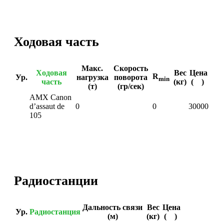
Ходовая часть
Макс.
Скорость
Ходовая
Вес
Цена
R
Ур.
нагрузка
поворота
min
часть
(кг)
(
)
(т)
(гр/сек)
AMX Canon
d’assaut de
0
0
30000
105
Радиостанции
Дальность связи
Вес
Цена
Ур.
Радиостанция
(м)
(кг)
(
)