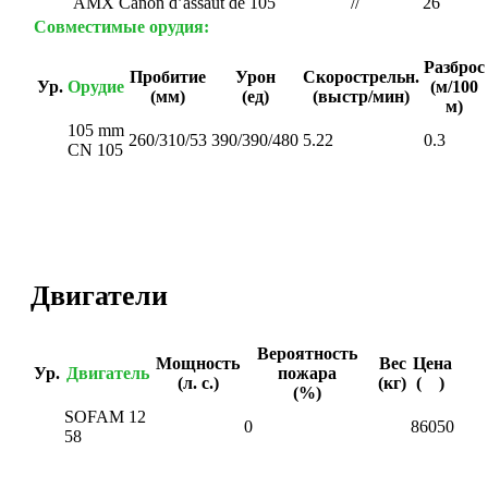
AMX Canon d’assaut de 105
//
26
Совместимые орудия:
Разброс
Пробитие
Урон
Скорострельн.
Ур.
Орудие
(м/100
(мм)
(ед)
(выстр/мин)
м)
105 mm
260/310/53
390/390/480
5.22
0.3
CN 105
Двигатели
Вероятность
Мощность
Вес
Цена
Ур.
Двигатель
пожара
(л. с.)
(кг)
(
)
(%)
SOFAM 12
0
86050
58