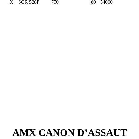
X
SCR 528F
750
80
54000
AMX CANON D’ASSAUT