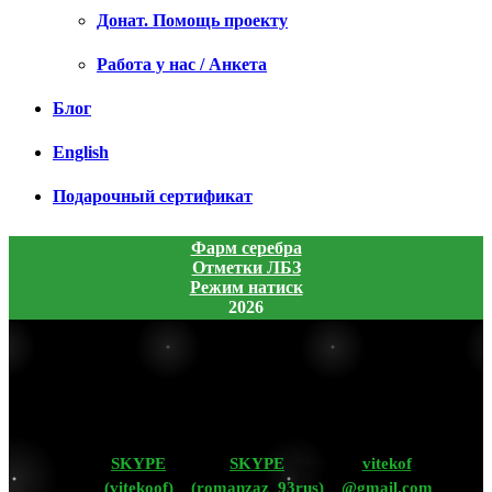
Донат. Помощь проекту
Работа у нас / Анкета
Блог
English
Подарочный сертификат
Фарм серебра
Отметки ЛБЗ
Режим натиск
2026
SKYPE
SKYPE
vitekof
(vitekoof)
(romanzaz_93rus)
@gmail.com