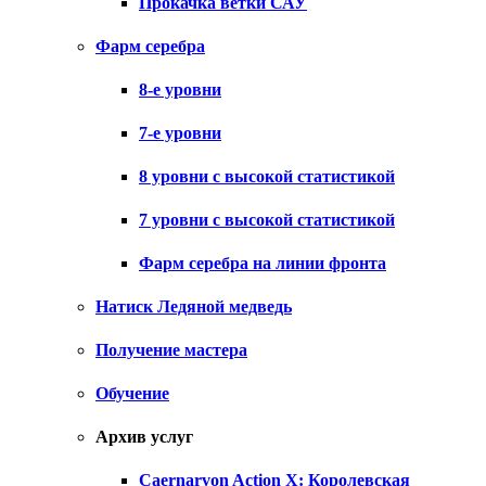
Прокачка ветки САУ
Фарм серебра
8-е уровни
7-е уровни
8 уровни с высокой статистикой
7 уровни с высокой статистикой
Фарм серебра на линии фронта
Натиск Ледяной медведь
Получение мастера
Обучение
Архив услуг
Caernarvon Action X: Королевская