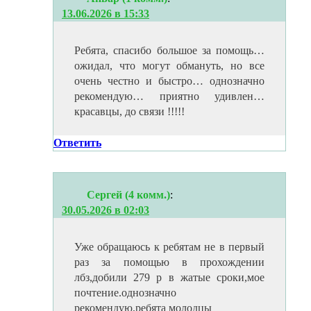
13.06.2026 в 15:33
Ребята, спасибо большое за помощь…
ожидал, что могут обмануть, но все
очень честно и быстро… однозначно
рекомендую… приятно удивлен…
красавцы, до связи !!!!!
Ответить
Сергей (4 комм.)
:
30.05.2026 в 02:03
Уже обращаюсь к ребятам не в первый
раз за помощью в прохождении
лбз,добили 279 р в жатые сроки,мое
почтение.однозначно
рекомендую,ребята молодцы