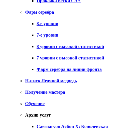
Прокачка ветки САУ
Фарм серебра
8-е уровни
7-е уровни
8 уровни с высокой статистикой
7 уровни с высокой статистикой
Фарм серебра на линии фронта
Натиск Ледяной медведь
Получение мастера
Обучение
Архив услуг
Caernarvon Action X: Королевская