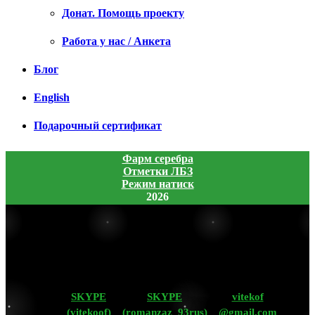
Донат. Помощь проекту
Работа у нас / Анкета
Блог
English
Подарочный сертификат
Фарм серебра
Отметки ЛБЗ
Режим натиск
2026
SKYPE
SKYPE
vitekof
(vitekoof)
(romanzaz_93rus)
@gmail.com