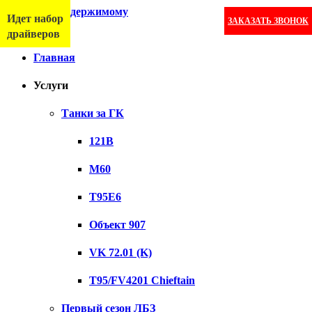
Перейти к содержимому
Идет набор
ЗАКАЗАТЬ ЗВОНОК
Меню
драйверов
Главная
Услуги
Танки за ГК
121B
M60
T95E6
Объект 907
VK 72.01 (K)
T95/FV4201 Chieftain
Первый сезон ЛБЗ