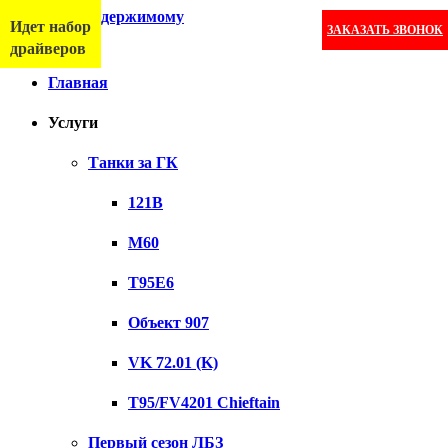
Перейти к содержимому
Идет набор
ЗАКАЗАТЬ ЗВОНОК
Меню
драйверов
Главная
Услуги
Танки за ГК
121B
M60
T95E6
Объект 907
VK 72.01 (K)
T95/FV4201 Chieftain
Первый сезон ЛБЗ