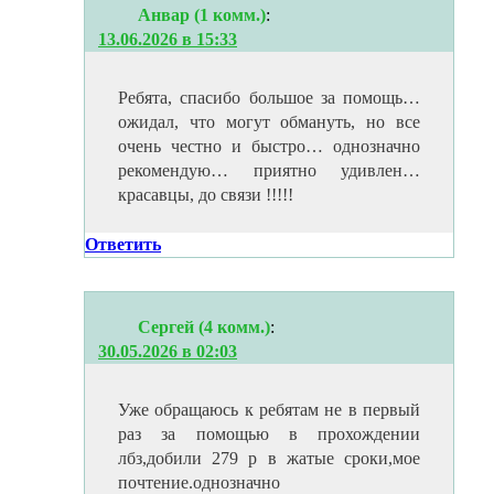
Анвар (1 комм.)
:
13.06.2026 в 15:33
Ребята, спасибо большое за помощь…
ожидал, что могут обмануть, но все
очень честно и быстро… однозначно
рекомендую… приятно удивлен…
красавцы, до связи !!!!!
Ответить
Сергей (4 комм.)
:
30.05.2026 в 02:03
Уже обращаюсь к ребятам не в первый
раз за помощью в прохождении
лбз,добили 279 р в жатые сроки,мое
почтение.однозначно