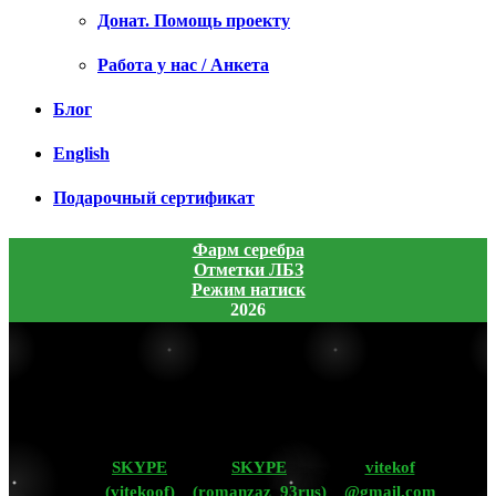
Донат. Помощь проекту
Работа у нас / Анкета
Блог
English
Подарочный сертификат
Фарм серебра
Отметки ЛБЗ
Режим натиск
2026
SKYPE
SKYPE
vitekof
(vitekoof)
(romanzaz_93rus)
@gmail.com