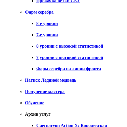
Прокачка ветки САУ
Фарм серебра
8-е уровни
7-е уровни
8 уровни с высокой статистикой
7 уровни с высокой статистикой
Фарм серебра на линии фронта
Натиск Ледяной медведь
Получение мастера
Обучение
Архив услуг
Caernarvon Action X: Королевская