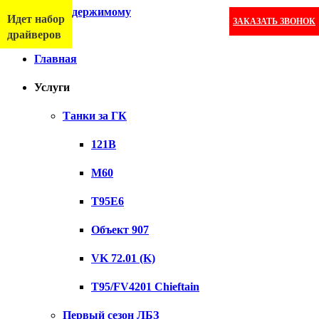
Перейти к содержимому
Идет набор
ЗАКАЗАТЬ ЗВОНОК
Меню
драйверов
Главная
Услуги
Танки за ГК
121B
M60
T95E6
Объект 907
VK 72.01 (K)
T95/FV4201 Chieftain
Первый сезон ЛБЗ