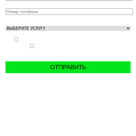
Выполнить заказ вне очереди (+ 25% к стоимости
заказа)
Аккаунт свободен только ночью (+ 40% к
стоимости заказа)
СВЯЖИТЬ С НАМИ В СОЦСЕТЯХ
буст аккаунтов world of tanks