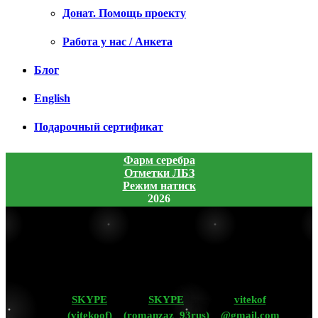
Донат. Помощь проекту
Работа у нас / Анкета
Блог
English
Подарочный сертификат
Фарм серебра
Отметки ЛБЗ
Режим натиск
2026
SKYPE
SKYPE
vitekof
(vitekoof)
(romanzaz_93rus)
@gmail.com