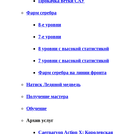
Прокачка ветки САУ
Фарм серебра
8-е уровни
7-е уровни
8 уровни с высокой статистикой
7 уровни с высокой статистикой
Фарм серебра на линии фронта
Натиск Ледяной медведь
Получение мастера
Обучение
Архив услуг
Caernarvon Action X: Королевская