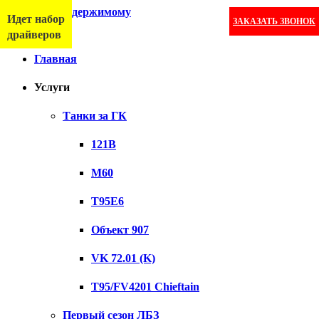
Перейти к содержимому
Идет набор
ЗАКАЗАТЬ ЗВОНОК
Меню
драйверов
Главная
Услуги
Танки за ГК
121B
M60
T95E6
Объект 907
VK 72.01 (K)
T95/FV4201 Chieftain
Первый сезон ЛБЗ