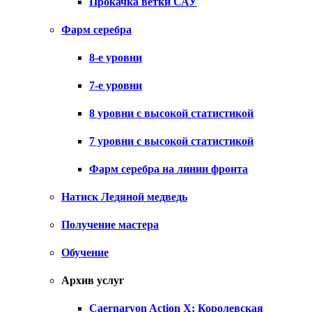
Прокачка ветки САУ
Фарм серебра
8-е уровни
7-е уровни
8 уровни с высокой статистикой
7 уровни с высокой статистикой
Фарм серебра на линии фронта
Натиск Ледяной медведь
Получение мастера
Обучение
Архив услуг
Caernarvon Action X: Королевская