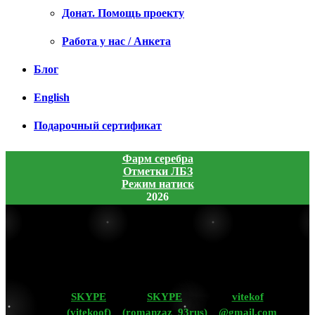
Донат. Помощь проекту
Работа у нас / Анкета
Блог
English
Подарочный сертификат
Фарм серебра
Отметки ЛБЗ
Режим натиск
2026
SKYPE
SKYPE
vitekof
(vitekoof)
(romanzaz_93rus)
@gmail.com