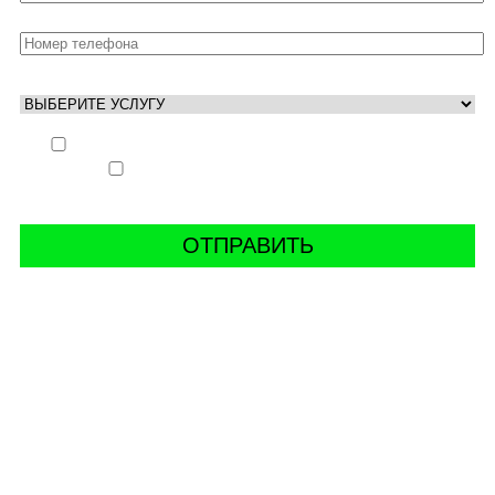
Выполнить заказ вне очереди (+ 25% к стоимости
заказа)
Аккаунт свободен только ночью (+ 40% к
стоимости заказа)
СВЯЖИТЬ С НАМИ В СОЦСЕТЯХ
буст аккаунтов world of tanks