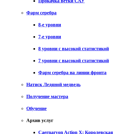
Прокачка ветки САУ
Фарм серебра
8-е уровни
7-е уровни
8 уровни с высокой статистикой
7 уровни с высокой статистикой
Фарм серебра на линии фронта
Натиск Ледяной медведь
Получение мастера
Обучение
Архив услуг
Caernarvon Action X: Королевская