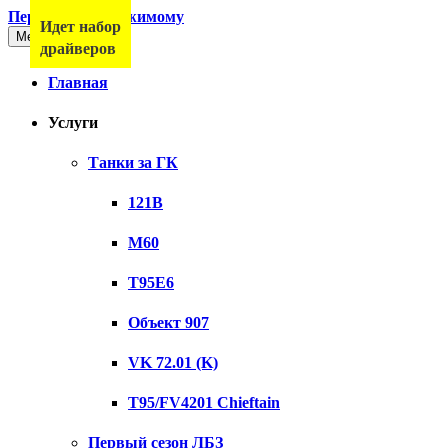
Перейти к содержимому
Идет набор
Меню
драйверов
Главная
Услуги
Танки за ГК
121B
M60
T95E6
Объект 907
VK 72.01 (K)
T95/FV4201 Chieftain
Первый сезон ЛБЗ