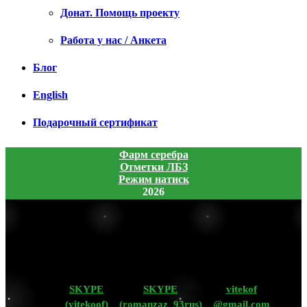
Донат. Помощь проекту
Работа у нас / Анкета
Блог
English
Подарочный сертификат
Фарм серебра
Отметки ЛБЗ
Режим натиск
2026
SKYPE
SKYPE
vitekof
(vitekoof)
(romanzaz_93rus)
@gmail.com