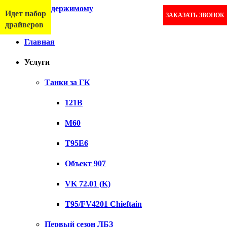
Перейти к содержимому
Идет набор
ЗАКАЗАТЬ ЗВОНОК
Меню
драйверов
Главная
Услуги
Танки за ГК
121B
M60
T95E6
Объект 907
VK 72.01 (K)
T95/FV4201 Chieftain
Первый сезон ЛБЗ