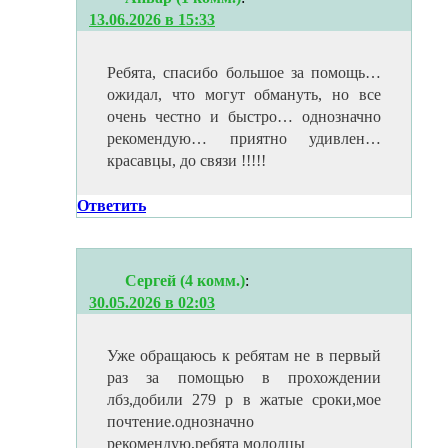
13.06.2026 в 15:33
Ребята, спасибо большое за помощь…
ожидал, что могут обмануть, но все
очень честно и быстро… однозначно
рекомендую… приятно удивлен…
красавцы, до связи !!!!!
Ответить
Сергей (4 комм.)
:
30.05.2026 в 02:03
Уже обращаюсь к ребятам не в первый
раз за помощью в прохождении
лбз,добили 279 р в жатые сроки,мое
почтение.однозначно
рекомендую,ребята молодцы