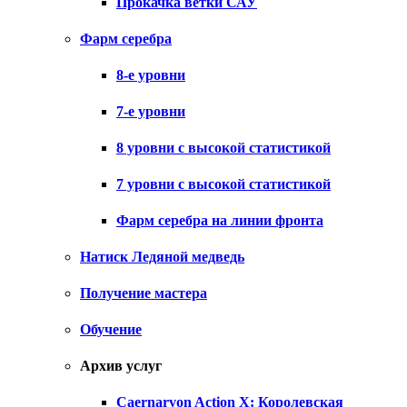
Прокачка ветки САУ
Фарм серебра
8-е уровни
7-е уровни
8 уровни с высокой статистикой
7 уровни с высокой статистикой
Фарм серебра на линии фронта
Натиск Ледяной медведь
Получение мастера
Обучение
Архив услуг
Caernarvon Action X: Королевская