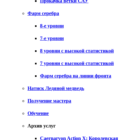
Прокачка ветки САУ
Фарм серебра
8-е уровни
7-е уровни
8 уровни с высокой статистикой
7 уровни с высокой статистикой
Фарм серебра на линии фронта
Натиск Ледяной медведь
Получение мастера
Обучение
Архив услуг
Caernarvon Action X: Королевская