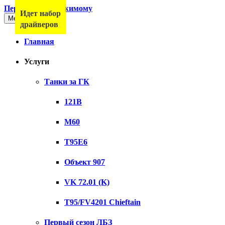
Перейти к содержимому
Идет набор
Меню
драйверов
Главная
Услуги
Танки за ГК
121B
M60
T95E6
Объект 907
VK 72.01 (K)
T95/FV4201 Chieftain
Первый сезон ЛБЗ