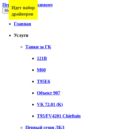
Перейти к содержимому
Идет набор
Меню
драйверов
Главная
Услуги
Танки за ГК
121B
M60
T95E6
Объект 907
VK 72.01 (K)
T95/FV4201 Chieftain
Первый сезон ЛБЗ