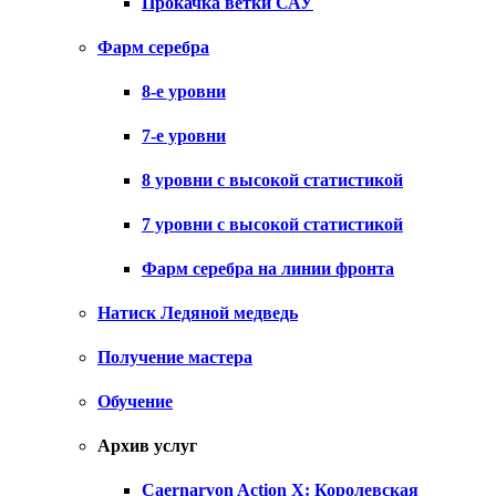
Прокачка ветки САУ
Фарм серебра
8-е уровни
7-е уровни
8 уровни с высокой статистикой
7 уровни с высокой статистикой
Фарм серебра на линии фронта
Натиск Ледяной медведь
Получение мастера
Обучение
Архив услуг
Caernarvon Action X: Королевская