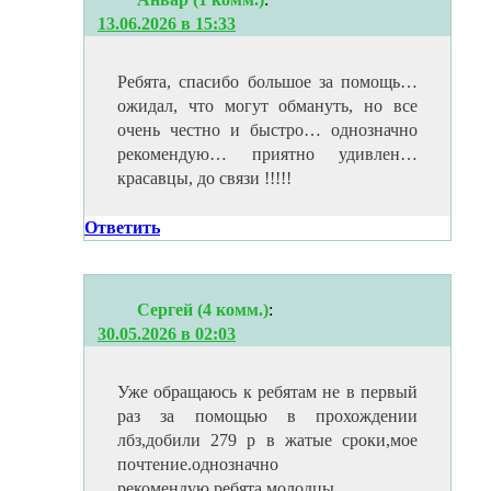
13.06.2026 в 15:33
Ребята, спасибо большое за помощь…
ожидал, что могут обмануть, но все
очень честно и быстро… однозначно
рекомендую… приятно удивлен…
красавцы, до связи !!!!!
Ответить
Сергей (4 комм.)
:
30.05.2026 в 02:03
Уже обращаюсь к ребятам не в первый
раз за помощью в прохождении
лбз,добили 279 р в жатые сроки,мое
почтение.однозначно
рекомендую,ребята молодцы