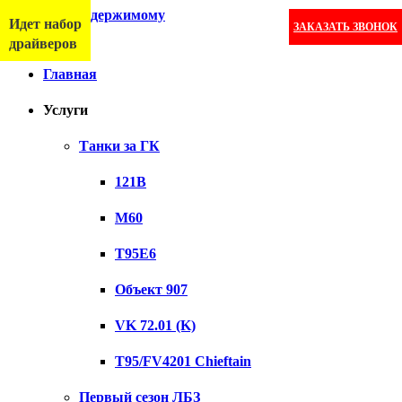
Перейти к содержимому
Идет набор
ЗАКАЗАТЬ ЗВОНОК
Меню
драйверов
Главная
Услуги
Танки за ГК
121B
M60
T95E6
Объект 907
VK 72.01 (K)
T95/FV4201 Chieftain
Первый сезон ЛБЗ