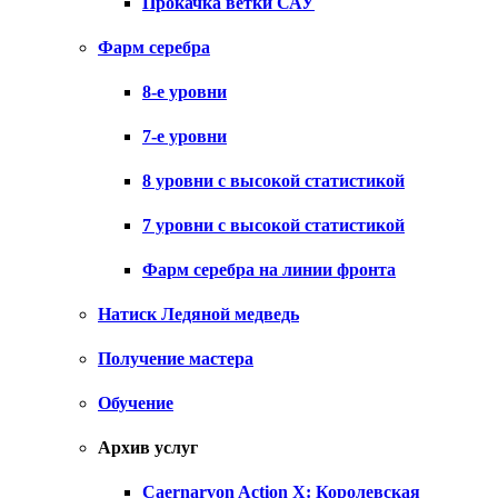
Прокачка ветки САУ
Фарм серебра
8-е уровни
7-е уровни
8 уровни с высокой статистикой
7 уровни с высокой статистикой
Фарм серебра на линии фронта
Натиск Ледяной медведь
Получение мастера
Обучение
Архив услуг
Caernarvon Action X: Королевская