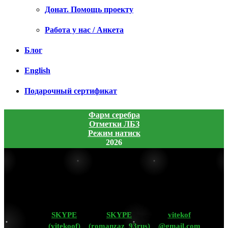
Донат. Помощь проекту
Работа у нас / Анкета
Блог
English
Подарочный сертификат
Фарм серебра
Отметки ЛБЗ
Режим натиск
2026
SKYPE
SKYPE
vitekof
(vitekoof)
(romanzaz_93rus)
@gmail.com