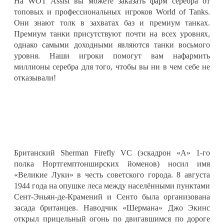
На WOT Assist вы можете заказать фарм серебра от
топовых и профессиональных игроков World of Tanks.
Они знают толк в захватах баз и премиум танках.
Премиум танки присутствуют почти на всех уровнях,
однако самыми доходными являются танки восьмого
уровня. Наши игроки помогут вам нафармить
миллионы серебра для того, чтобы вы ни в чем себе не
отказывали!
Британский Sherman Firefly VС (эскадрон «А» 1-го
полка Нортгемптонширских йоменов) носил имя
«Великие Луки» в честь советского города. 8 августа
1944 года на опушке леса между населёнными пунктами
Сент-Эньян-де-Крамений и Сенто была организована
засада британцев. Наводчик «Шермана» Джо Экинс
открыл прицельный огонь по двигавшимся по дороге