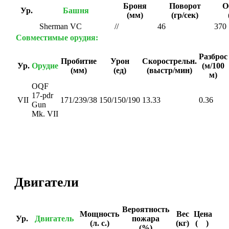
Броня
Поворот
О
Ур.
Башня
(мм)
(гр/сек)
Sherman VC
//
46
370
Совместимые орудия:
Разброс
Пробитие
Урон
Скорострельн.
Ур.
Орудие
(м/100
(мм)
(ед)
(выстр/мин)
м)
OQF
17-pdr
VII
171/239/38
150/150/190
13.33
0.36
Gun
Mk. VII
Двигатели
Вероятность
Мощность
Вес
Цена
Ур.
Двигатель
пожара
(л. с.)
(кг)
(
)
(%)