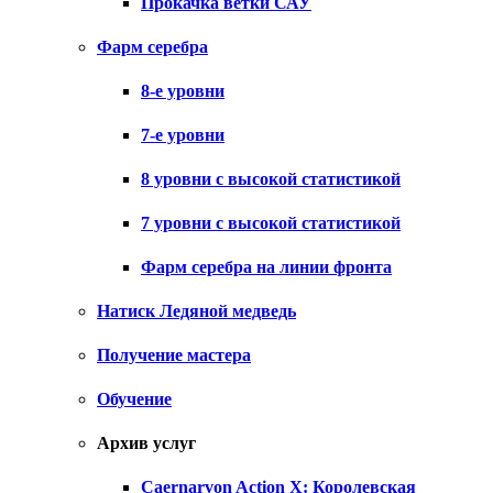
Прокачка ветки САУ
Фарм серебра
8-е уровни
7-е уровни
8 уровни с высокой статистикой
7 уровни с высокой статистикой
Фарм серебра на линии фронта
Натиск Ледяной медведь
Получение мастера
Обучение
Архив услуг
Caernarvon Action X: Королевская