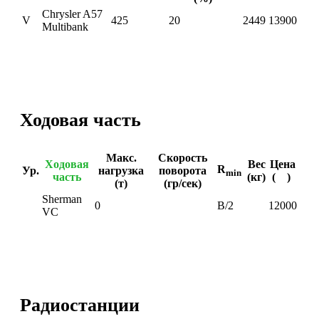
Chrysler A57
V
425
20
2449
13900
Multibank
Ходовая часть
Макс.
Скорость
Ходовая
Вес
Цена
R
Ур.
нагрузка
поворота
min
часть
(кг)
(
)
(т)
(гр/сек)
Sherman
0
B/2
12000
VC
Радиостанции