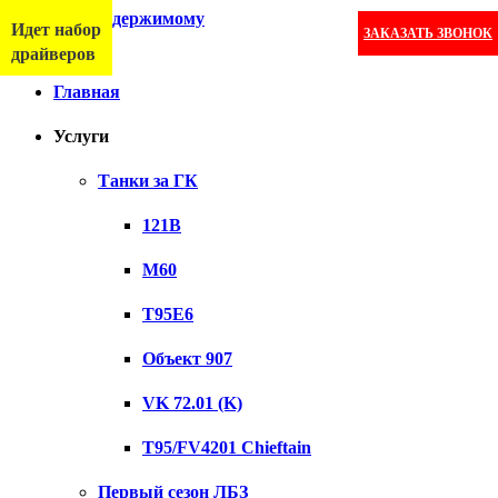
Перейти к содержимому
Идет набор
ЗАКАЗАТЬ ЗВОНОК
Меню
драйверов
Главная
Услуги
Танки за ГК
121B
M60
T95E6
Объект 907
VK 72.01 (K)
T95/FV4201 Chieftain
Первый сезон ЛБЗ