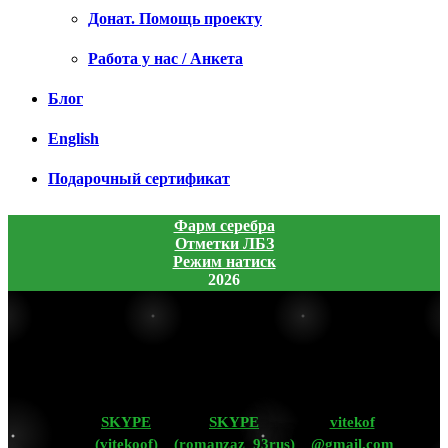
Донат. Помощь проекту
Работа у нас / Анкета
Блог
English
Подарочный сертификат
Фарм серебра
Отметки ЛБЗ
Режим натиск
2026
SKYPE
SKYPE
vitekof
(vitekoof)
(romanzaz_93rus)
@gmail.com