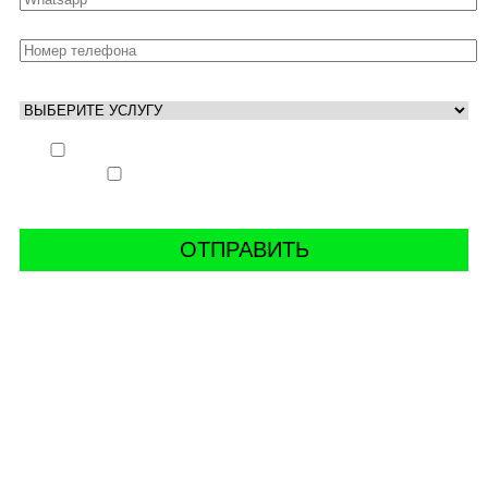
Выполнить заказ вне очереди (+ 25% к стоимости
заказа)
Аккаунт свободен только ночью (+ 40% к
стоимости заказа)
СВЯЖИТЬ С НАМИ В СОЦСЕТЯХ
буст аккаунтов world of tanks