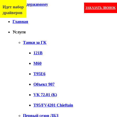
Перейти к содержимому
Идет набор
ЗАКАЗАТЬ ЗВОНОК
Меню
драйверов
Главная
Услуги
Танки за ГК
121B
M60
T95E6
Объект 907
VK 72.01 (K)
T95/FV4201 Chieftain
Первый сезон ЛБЗ