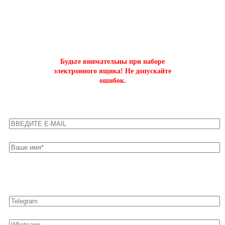
ОФОРМИТЬ БЫСТРЫЙ ЗАКАЗ
на буст аккаунтов world of tanks
Будьте внимательны при наборе
электронного ящика! Не допускайте
ошибок.
Оставьте свои контакты для быстрой связи