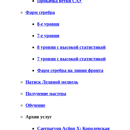
Прокачка ветки САУ
Фарм серебра
8-е уровни
7-е уровни
8 уровни с высокой статистикой
7 уровни с высокой статистикой
Фарм серебра на линии фронта
Натиск Ледяной медведь
Получение мастера
Обучение
Архив услуг
Caernarvon Action X: Королевская