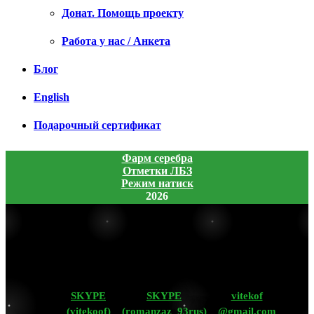
Донат. Помощь проекту
Работа у нас / Анкета
Блог
English
Подарочный сертификат
Фарм серебра
Отметки ЛБЗ
Режим натиск
2026
SKYPE
SKYPE
vitekof
(vitekoof)
(romanzaz_93rus)
@gmail.com