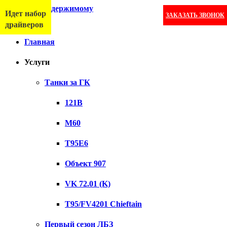
Перейти к содержимому
Идет набор
ЗАКАЗАТЬ ЗВОНОК
Меню
драйверов
Главная
Услуги
Танки за ГК
121B
M60
T95E6
Объект 907
VK 72.01 (K)
T95/FV4201 Chieftain
Первый сезон ЛБЗ