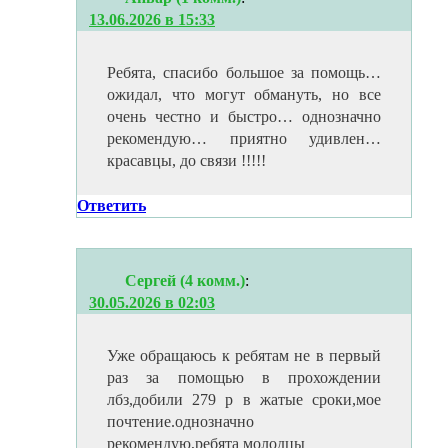
13.06.2026 в 15:33
Ребята, спасибо большое за помощь…
ожидал, что могут обмануть, но все
очень честно и быстро… однозначно
рекомендую… приятно удивлен…
красавцы, до связи !!!!!
Ответить
Сергей (4 комм.)
:
30.05.2026 в 02:03
Уже обращаюсь к ребятам не в первый
раз за помощью в прохождении
лбз,добили 279 р в жатые сроки,мое
почтение.однозначно
рекомендую,ребята молодцы