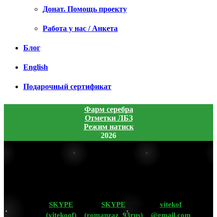
Донат. Помощь проекту
Работа у нас / Анкета
Блог
English
Подарочный сертификат
Фарм серебра
Отметки ЛБЗ
Режим натиск
2026
SKYPE
SKYPE
vitekof
(vitekoof)
(romanzaz_93rus)
@gmail.com