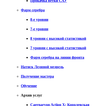
Прокачка ветки САУ
Фарм серебра
8-е уровни
7-е уровни
8 уровни с высокой статистикой
7 уровни с высокой статистикой
Фарм серебра на линии фронта
Натиск Ледяной медведь
Получение мастера
Обучение
Архив услуг
Caernarvon Action X: Королевская