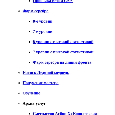
Прокачка ветки САУ
Фарм серебра
8-е уровни
7-е уровни
8 уровни с высокой статистикой
7 уровни с высокой статистикой
Фарм серебра на линии фронта
Натиск Ледяной медведь
Получение мастера
Обучение
Архив услуг
Caernarvon Action X: Королевская