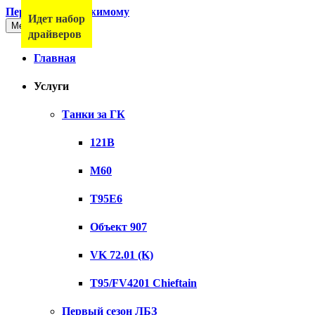
Перейти к содержимому
Идет набор
Меню
драйверов
Главная
Услуги
Танки за ГК
121B
M60
T95E6
Объект 907
VK 72.01 (K)
T95/FV4201 Chieftain
Первый сезон ЛБЗ