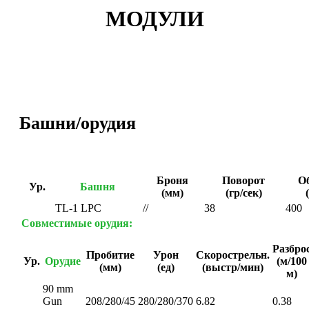
МОДУЛИ
Башни/орудия
Броня
Поворот
О
Ур.
Башня
(мм)
(гр/сек)
TL-1 LPC
//
38
400
Совместимые орудия:
Разбро
Пробитие
Урон
Скорострельн.
Ур.
Орудие
(м/100
(мм)
(ед)
(выстр/мин)
м)
90 mm
Gun
208/280/45
280/280/370
6.82
0.38