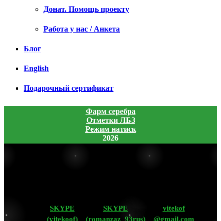
Донат. Помощь проекту
Работа у нас / Анкета
Блог
English
Подарочный сертификат
Фарм серебра
Отметки ЛБЗ
Режим натиск
2026
SKYPE
SKYPE
vitekof
(vitekoof)
(romanzaz_93rus)
@gmail.com