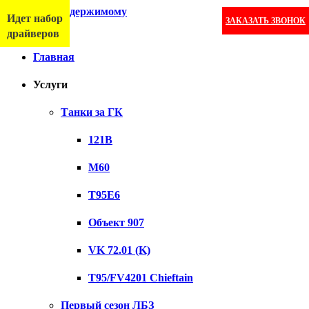
Перейти к содержимому
Идет набор
ЗАКАЗАТЬ ЗВОНОК
Меню
драйверов
Главная
Услуги
Танки за ГК
121B
M60
T95E6
Объект 907
VK 72.01 (K)
T95/FV4201 Chieftain
Первый сезон ЛБЗ