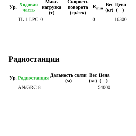
Макс.
Скорость
Ходовая
Вес
Цена
R
Ур.
нагрузка
поворота
min
часть
(кг)
(
)
(т)
(гр/сек)
TL-1 LPC
0
0
16300
Радиостанции
Дальность связи
Вес
Цена
Ур.
Радиостанция
(м)
(кг)
(
)
AN/GRC-8
54000