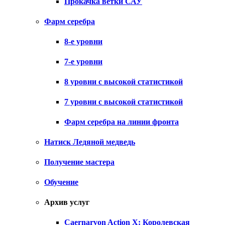
Прокачка ветки САУ
Фарм серебра
8-е уровни
7-е уровни
8 уровни с высокой статистикой
7 уровни с высокой статистикой
Фарм серебра на линии фронта
Натиск Ледяной медведь
Получение мастера
Обучение
Архив услуг
Caernarvon Action X: Королевская