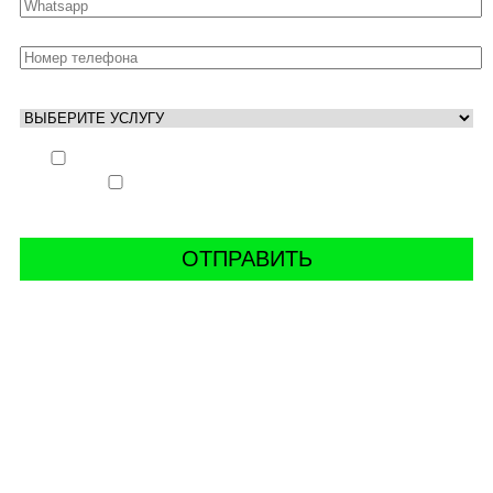
Выполнить заказ вне очереди (+ 25% к стоимости
заказа)
Аккаунт свободен только ночью (+ 40% к
стоимости заказа)
СВЯЖИТЬ С НАМИ В СОЦСЕТЯХ
буст аккаунтов world of tanks