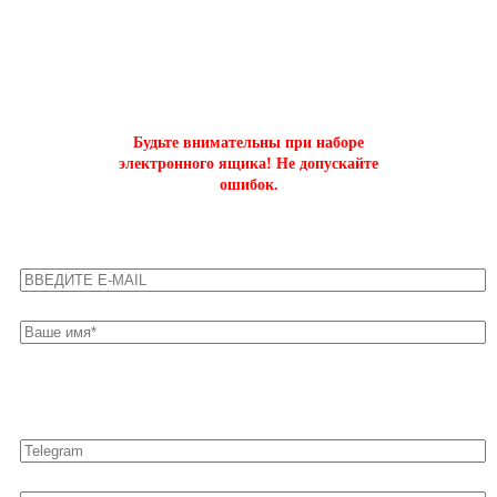
ОФОРМИТЬ БЫСТРЫЙ ЗАКАЗ
на буст аккаунтов world of tanks
Будьте внимательны при наборе
электронного ящика! Не допускайте
ошибок.
Оставьте свои контакты для быстрой связи