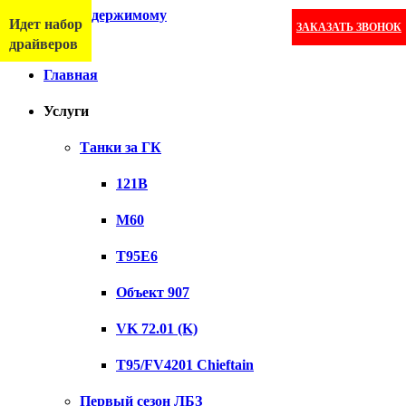
Перейти к содержимому
Идет набор
ЗАКАЗАТЬ ЗВОНОК
Меню
драйверов
Главная
Услуги
Танки за ГК
121B
M60
T95E6
Объект 907
VK 72.01 (K)
T95/FV4201 Chieftain
Первый сезон ЛБЗ