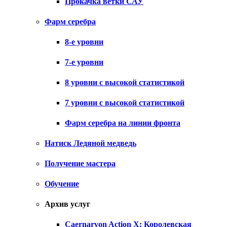
Прокачка ветки САУ
Фарм серебра
8-е уровни
7-е уровни
8 уровни с высокой статистикой
7 уровни с высокой статистикой
Фарм серебра на линии фронта
Натиск Ледяной медведь
Получение мастера
Обучение
Архив услуг
Caernarvon Action X: Королевская