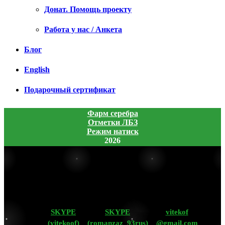
Донат. Помощь проекту
Работа у нас / Анкета
Блог
English
Подарочный сертификат
Фарм серебра
Отметки ЛБЗ
Режим натиск
2026
SKYPE
SKYPE
vitekof
(vitekoof)
(romanzaz_93rus)
@gmail.com