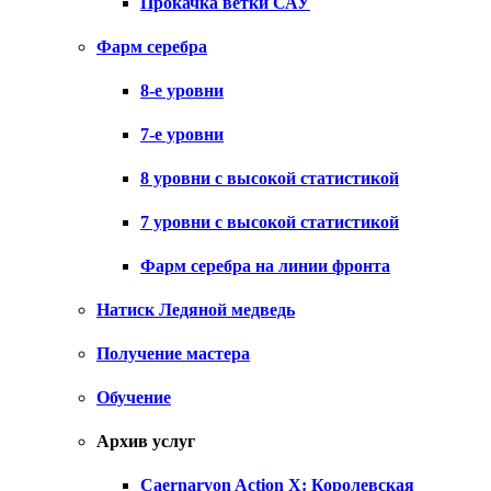
Прокачка ветки САУ
Фарм серебра
8-е уровни
7-е уровни
8 уровни с высокой статистикой
7 уровни с высокой статистикой
Фарм серебра на линии фронта
Натиск Ледяной медведь
Получение мастера
Обучение
Архив услуг
Caernarvon Action X: Королевская