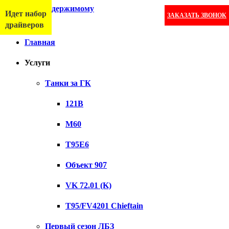
Перейти к содержимому
Идет набор
ЗАКАЗАТЬ ЗВОНОК
Меню
драйверов
Главная
Услуги
Танки за ГК
121B
M60
T95E6
Объект 907
VK 72.01 (K)
T95/FV4201 Chieftain
Первый сезон ЛБЗ