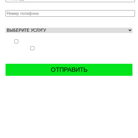
Выполнить заказ вне очереди (+ 25% к стоимости
заказа)
Аккаунт свободен только ночью (+ 40% к
стоимости заказа)
СВЯЖИТЬ С НАМИ В СОЦСЕТЯХ
буст аккаунтов world of tanks