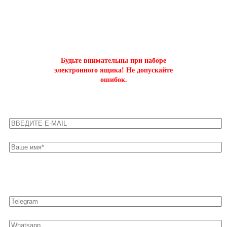
ОФОРМИТЬ БЫСТРЫЙ ЗАКАЗ
на буст аккаунтов world of tanks
Будьте внимательны при наборе
электронного ящика! Не допускайте
ошибок.
Оставьте свои контакты для быстрой связи