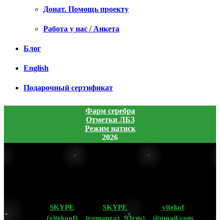
Донат. Помощь проекту
Работа у нас / Анкета
Блог
English
Подарочный сертификат
Фарм серебра
Отметки ЛБЗ
Режим натиск
2026
SKYPE
SKYPE
vitekof
(vitekoof)
(romanzaz_93rus)
@gmail.com